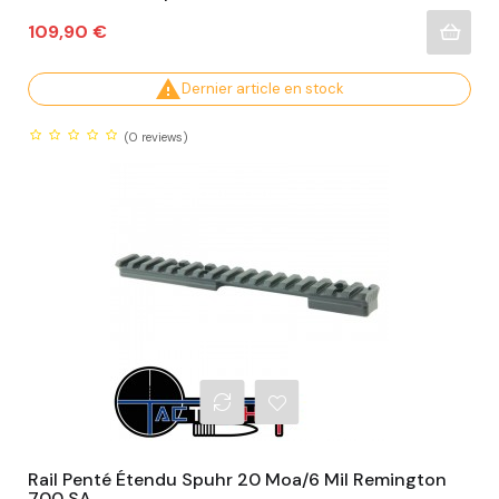
Prix
109,90 €

Dernier article en stock
(0
reviews)
Rail Penté Étendu Spuhr 20 Moa/6 Mil Remington
700 SA