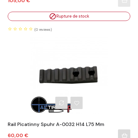
Prix
105,00 €

Rupture de stock
(0
reviews)
Rail Picatinny Spuhr A-0032 H14 L75 Mm
Prix
60,00 €