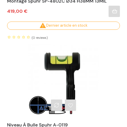
Montage Spuhr SP-4802C Ø34 H38MM 13MIL
Prix
419,00 €

Dernier article en stock
(0
reviews)
Niveau À Bulle Spuhr A-0119