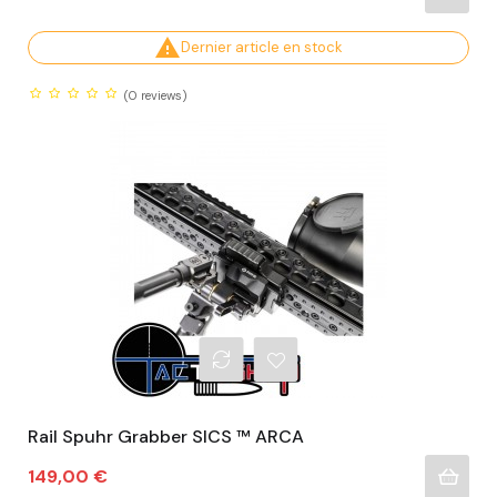

Dernier article en stock
(0
reviews)
Rail Spuhr Grabber SICS ™ ARCA
Prix
149,00 €