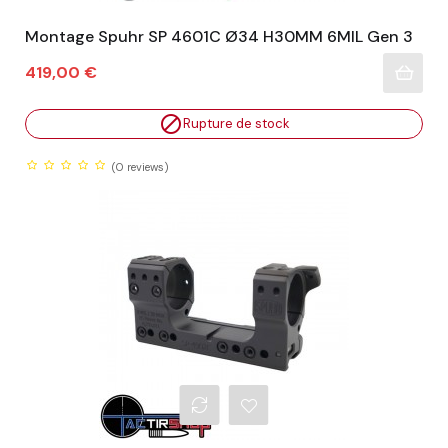
Montage Spuhr SP 4601C Ø34 H30MM 6MIL Gen 3
Prix
419,00 €

Rupture de stock
(0
reviews)