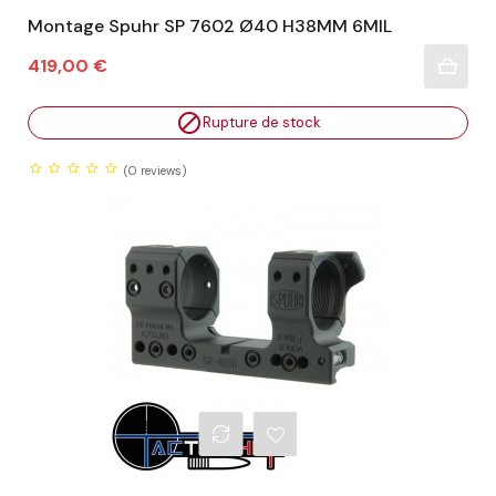
Montage Spuhr SP 7602 Ø40 H38MM 6MIL
Prix
419,00 €

Rupture de stock
(0
reviews)