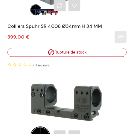
Colliers Spuhr SR 4006 Ø34mm H 34 MM
Prix
399,00 €

Rupture de stock
(0
reviews)