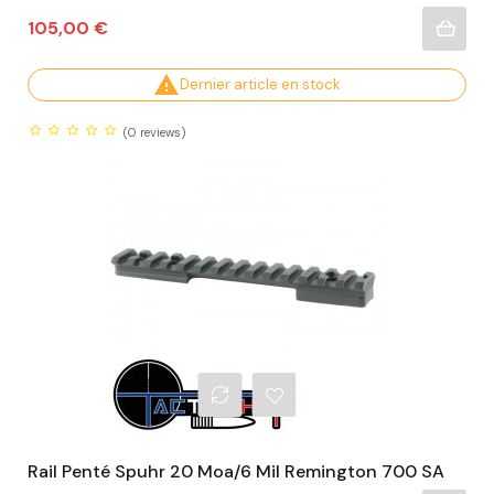
Prix
105,00 €

Dernier article en stock
(0
reviews)
Rail Penté Spuhr 20 Moa/6 Mil Remington 700 SA