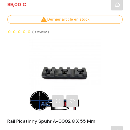
Prix
99,00 €

Dernier article en stock
(0
reviews)
Rail Picatinny Spuhr A-0002 8 X 55 Mm