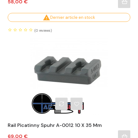
Prix
58,00 €

Dernier article en stock
(0
reviews)
Rail Picatinny Spuhr A-0012 10 X 35 Mm
Prix
69,00 €