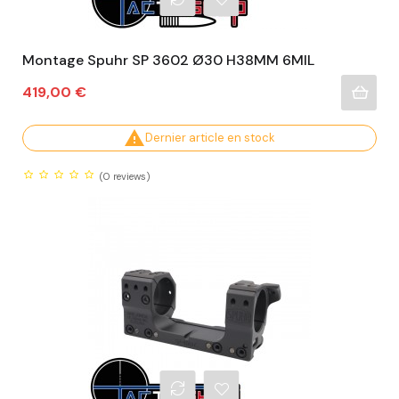
Montage Spuhr SP 3602 Ø30 H38MM 6MIL
Prix
419,00 €

Dernier article en stock
(0
reviews)