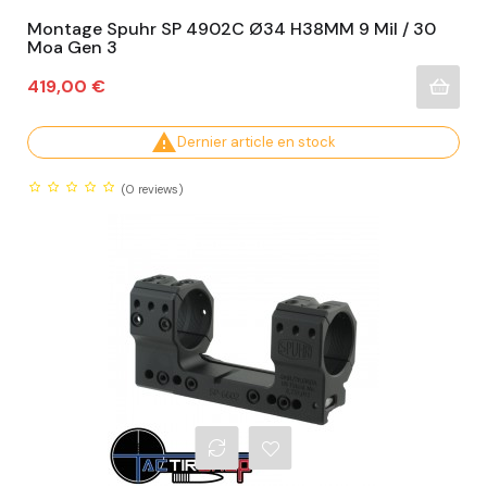
Montage Spuhr SP 4902C Ø34 H38MM 9 Mil / 30
Moa Gen 3
Prix
419,00 €

Dernier article en stock
(0
reviews)