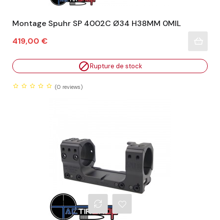
Montage Spuhr SP 4002C Ø34 H38MM 0MIL
Prix
419,00 €

Rupture de stock
(0
reviews)