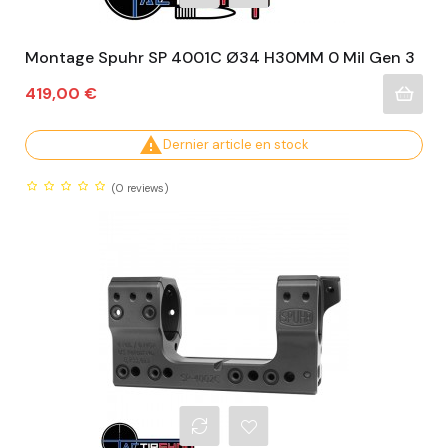
Montage Spuhr SP 4001C Ø34 H30MM 0 Mil Gen 3
Prix
419,00 €

Dernier article en stock
(0
reviews)