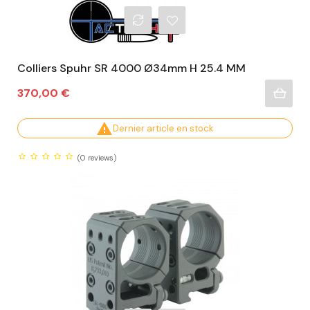
Colliers Spuhr SR 4000 Ø34mm H 25.4 MM
Prix
370,00 €

Dernier article en stock
(0
reviews)