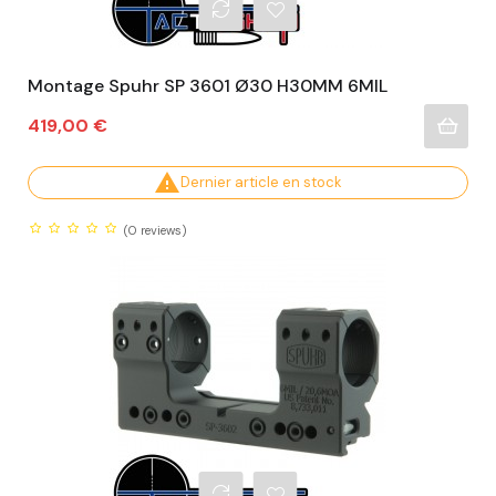
Montage Spuhr SP 3601 Ø30 H30MM 6MIL
Prix
419,00 €

Dernier article en stock
(0
reviews)