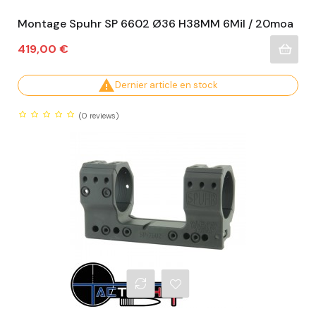
Montage Spuhr SP 6602 Ø36 H38MM 6Mil / 20moa
Prix
419,00 €

Dernier article en stock
(0
reviews)