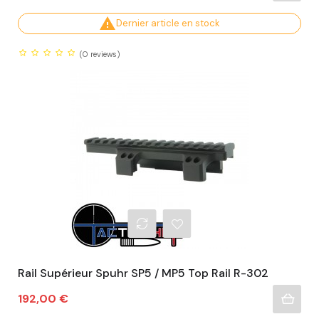

Dernier article en stock
(0
reviews)
Rail Supérieur Spuhr SP5 / MP5 Top Rail R-302
Prix
192,00 €