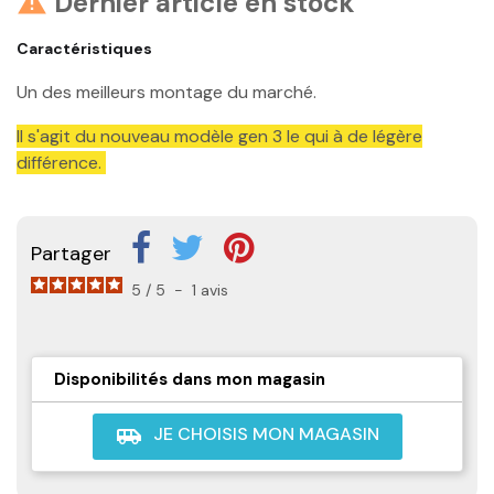
Dernier article en stock

Caractéristiques
Un des meilleurs montage du marché.
Il s'agit du nouveau modèle gen 3 le qui à de légère
différence.
Partager
5
/
5
-
1
avis
Disponibilités dans mon magasin
JE CHOISIS MON MAGASIN
airport_shuttle