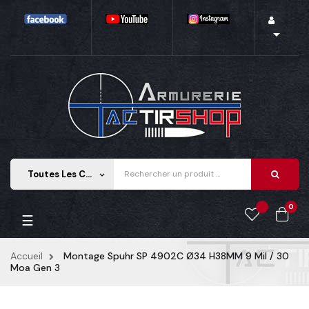

Toutes Les Catégories
keyboard_arrow_down
0
Basculer la navigation
☰
Accueil
Montage Spuhr SP 4902C Ø34 H38MM 9 Mil / 30
Moa Gen 3