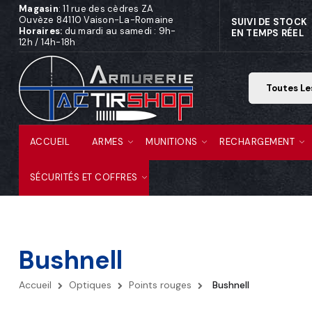
Magasin
: 11 rue des cèdres ZA
Ouvèze 84110 Vaison-La-Romaine
SUIVI DE STOCK
Horaires:
du mardi au samedi : 9h-
EN TEMPS RÉEL
12h / 14h-18h
ACCUEIL
ARMES
MUNITIONS
RECHARGEMENT
SÉCURITÉS ET COFFRES
Bushnell
Accueil
Optiques
Points rouges
Bushnell