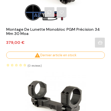
Montage De Lunette Monobloc PGM Précision 34
Mm 30 Moa
Prix
379,00 €

Dernier article en stock
(0
reviews)