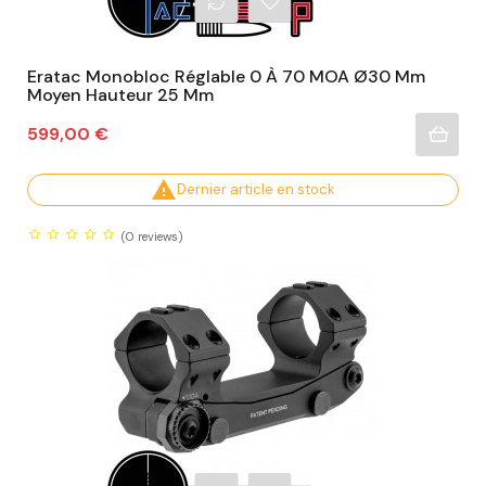
Eratac Monobloc Réglable 0 À 70 MOA Ø30 Mm
Moyen Hauteur 25 Mm
Prix
599,00 €

Dernier article en stock
(0
reviews)