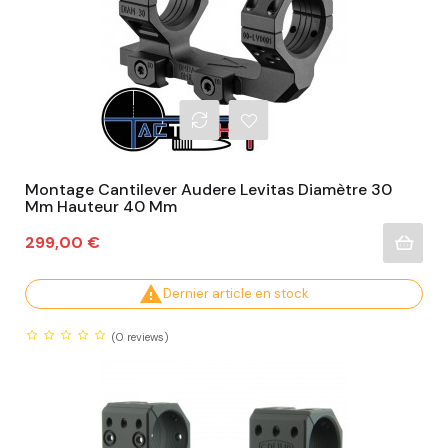
Montage Cantilever Audere Levitas Diamètre 30
Mm Hauteur 40 Mm
Prix
299,00 €

Dernier article en stock
(0
reviews)