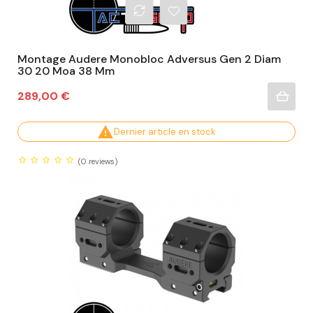
Montage Audere Monobloc Adversus Gen 2 Diam
30 20 Moa 38 Mm
Prix
289,00 €

Dernier article en stock
(0
reviews)