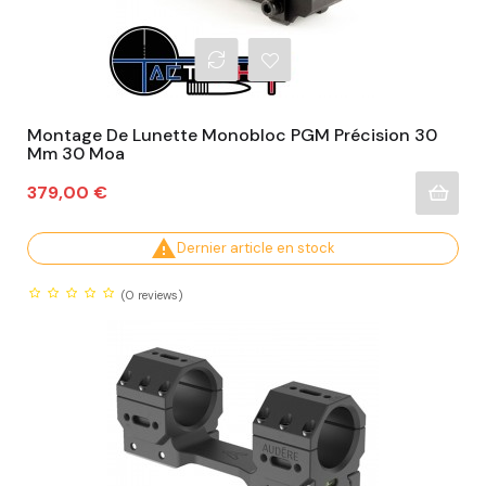
Montage De Lunette Monobloc PGM Précision 30
Mm 30 Moa
Prix
379,00 €

Dernier article en stock
(0
reviews)