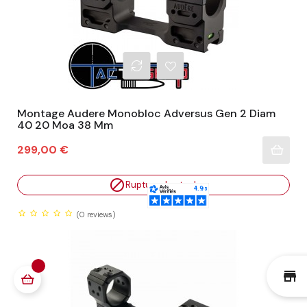
Montage Audere Monobloc Adversus Gen 2 Diam
40 20 Moa 38 Mm
Prix
299,00 €

Rupture de stock
(0
reviews)
st