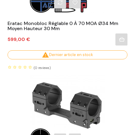
Eratac Monobloc Réglable 0 À 70 MOA Ø34 Mm
Moyen Hauteur 30 Mm
Prix
599,00 €

Dernier article en stock
(0
reviews)