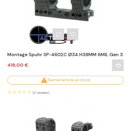
Montage Spuhr SP-4602C Ø34 H38MM 6MIL Gen 3
Prix
419,00 €

Dernier article en stock
(0
reviews)