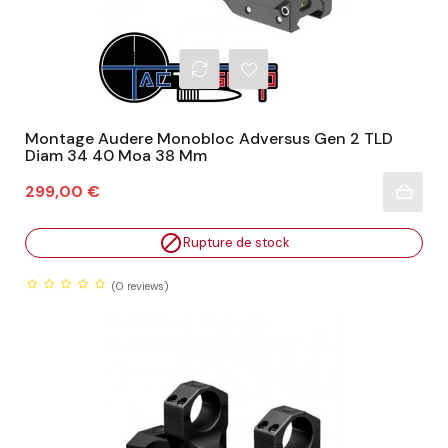
Montage Audere Monobloc Adversus Gen 2 TLD
Diam 34 40 Moa 38 Mm
Prix
299,00 €

Rupture de stock
(0
reviews)