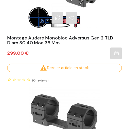
Montage Audere Monobloc Adversus Gen 2 TLD
Diam 30 40 Moa 38 Mm
Prix
299,00 €

Dernier article en stock
(0
reviews)