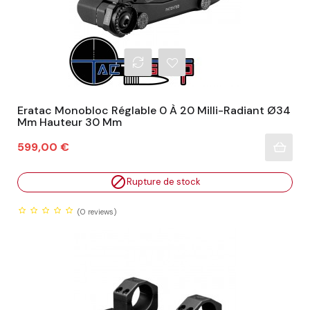
Eratac Monobloc Réglable 0 À 20 Milli-Radiant Ø34
Mm Hauteur 30 Mm
Prix
599,00 €

Rupture de stock
(0
reviews)