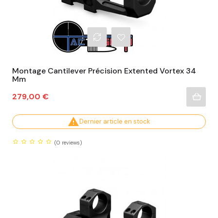
Montage Cantilever Précision Extented Vortex 34
Mm
Prix
279,00 €

Dernier article en stock
(0
reviews)