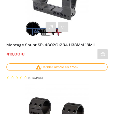
Montage Spuhr SP-4802C Ø34 H38MM 13MIL
Prix
419,00 €

Dernier article en stock
(0
reviews)