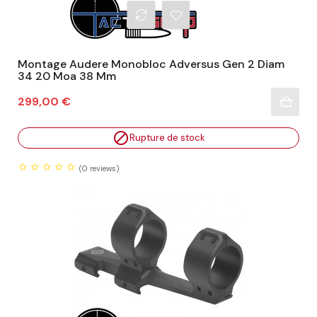
Montage Audere Monobloc Adversus Gen 2 Diam
34 20 Moa 38 Mm
Prix
299,00 €

Rupture de stock
(0
reviews)