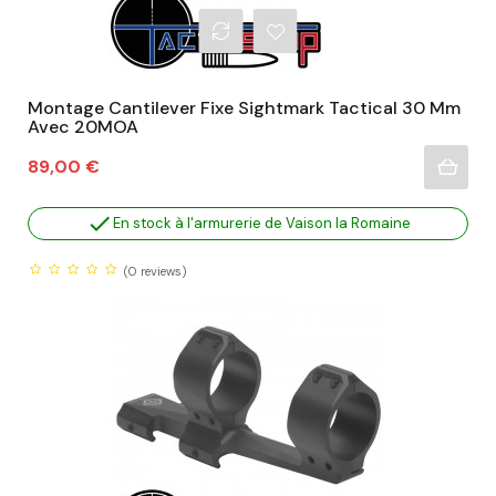
Montage Cantilever Fixe Sightmark Tactical 30 Mm
Avec 20MOA
Prix
89,00 €

En stock à l'armurerie de Vaison la Romaine
(0
reviews)