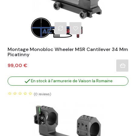
Montage Monobloc Wheeler MSR Cantilever 34 Mm
Picatinny
Prix
99,00 €

En stock à l'armurerie de Vaison la Romaine
(0
reviews)