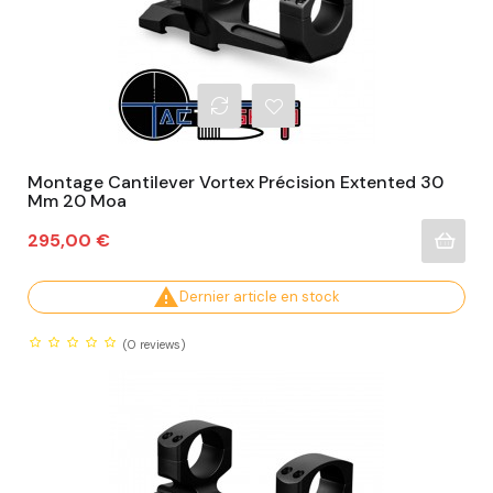
Montage Cantilever Vortex Précision Extented 30
Mm 20 Moa
Prix
295,00 €

Dernier article en stock
(0
reviews)