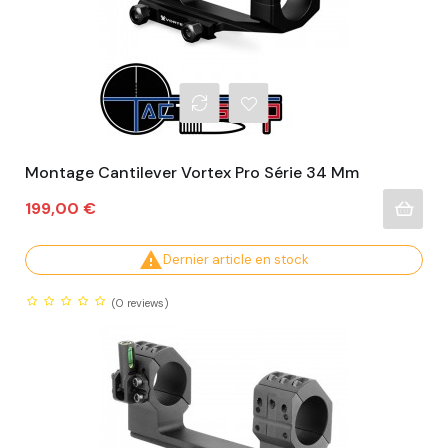
Montage Cantilever Vortex Pro Série 34 Mm
Prix
199,00 €

Dernier article en stock
(0
reviews)