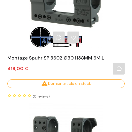
Montage Spuhr SP 3602 Ø30 H38MM 6MIL
Prix
419,00 €

Dernier article en stock
(0
reviews)