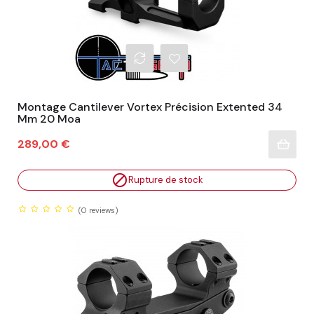
Montage Cantilever Vortex Précision Extented 34
Mm 20 Moa
Prix
289,00 €

Rupture de stock
(0
reviews)