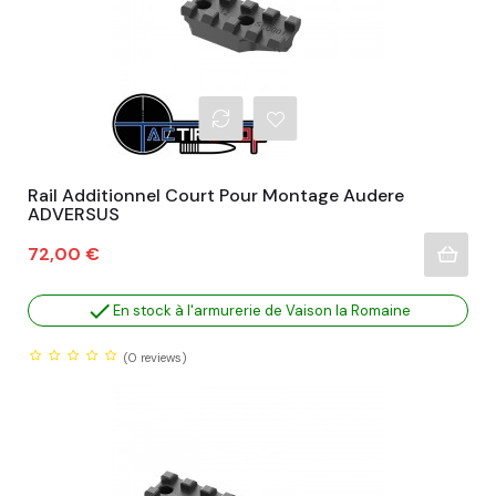
Rail Additionnel Court Pour Montage Audere
ADVERSUS
Prix
72,00 €

En stock à l'armurerie de Vaison la Romaine
(0
reviews)