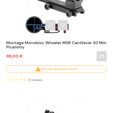
Montage Monobloc Wheeler MSR Cantilever 30 Mm
Picatinny
Prix
99,00 €

Dernier article en stock
(0
reviews)