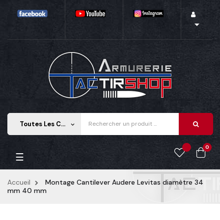

Toutes Les Catégories
keyboard_arrow_down
0
Basculer
☰
la
navigation
Accueil
Montage Cantilever Audere Levitas diamètre 34
mm 40 mm