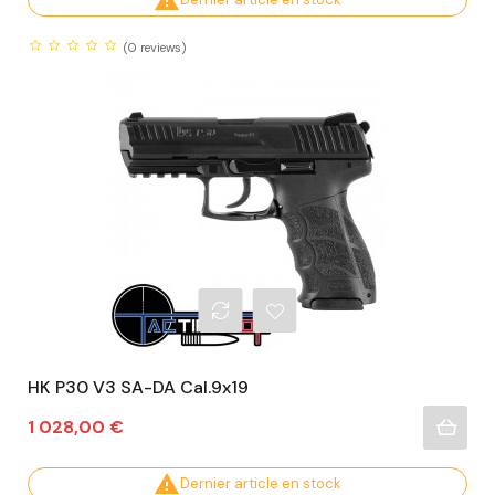

(0
reviews)
HK P30 V3 SA-DA Cal.9x19
Prix
1 028,00 €

Dernier article en stock