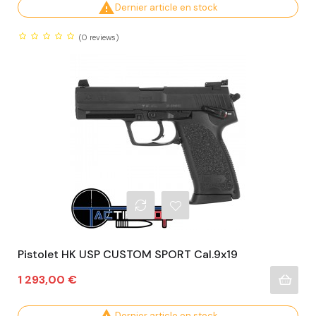

Dernier article en stock
(0
reviews)
Pistolet HK USP CUSTOM SPORT Cal.9x19
Prix
1 293,00 €
Dernier article en stock