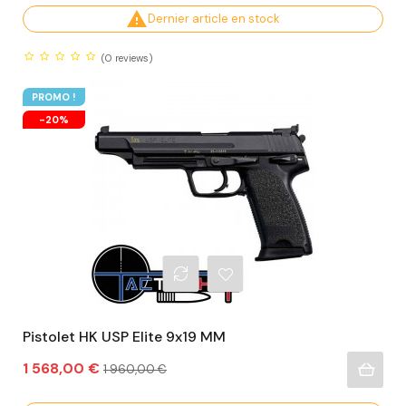

Dernier article en stock
(0
reviews)
PROMO !
-20%
Pistolet HK USP Elite 9x19 MM
Prix
Prix
1 568,00 €
1 960,00 €
habituel