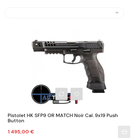
Pistolet HK SFP9 OR MATCH Noir Cal. 9x19 Push
Button
Prix
1 495,00 €