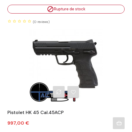

Rupture de stock
(0
reviews)
Pistolet HK 45 Cal.45ACP
Prix
997,00 €