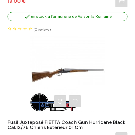
Prix
19,00 €

En stock à l'armurerie de Vaison la Romaine
(0
reviews)
Fusil Juxtaposé PIETTA Coach Gun Hurricane Black
Cal.12/76 Chiens Extérieur 51 Cm