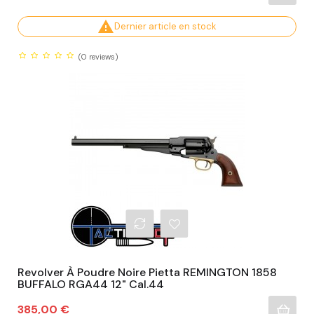

Dernier article en stock
(0
reviews)
Revolver À Poudre Noire Pietta REMINGTON 1858
BUFFALO RGA44 12" Cal.44
Prix
385,00 €