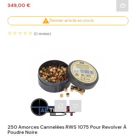
Prix
349,00 €

Dernier article en stock
(0
reviews)
250 Amorces Cannelées RWS 1075 Pour Revolver À
Poudre Noire