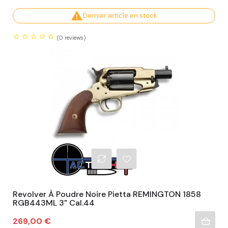

Dernier article en stock
(0
reviews)
Revolver À Poudre Noire Pietta REMINGTON 1858
RGB443ML 3" Cal.44
Prix
269,00 €