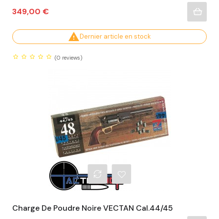
Prix
349,00 €

Dernier article en stock
(0
reviews)
Charge De Poudre Noire VECTAN Cal.44/45