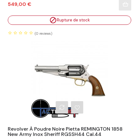
Prix
549,00 €

Rupture de stock
(0
reviews)
Revolver À Poudre Noire Pietta REMINGTON 1858
New Army Inox Sheriff RGSSH44 Cal.44