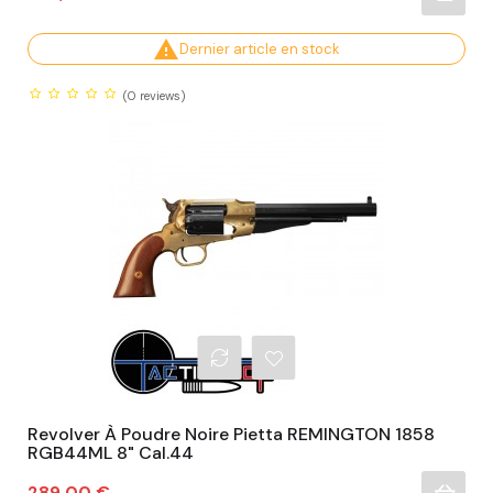

Dernier article en stock
(0
reviews)
Revolver À Poudre Noire Pietta REMINGTON 1858
RGB44ML 8" Cal.44
Prix
289,00 €