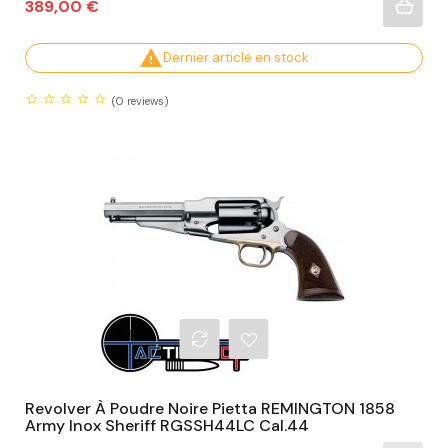
Prix
389,00 €

Dernier article en stock
(0
reviews)
Revolver À Poudre Noire Pietta REMINGTON 1858
Army Inox Sheriff RGSSH44LC Cal.44