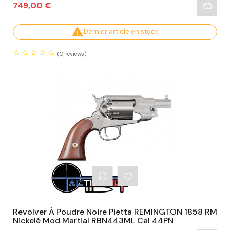
Prix
749,00 €

Dernier article en stock
(0
reviews)
Revolver À Poudre Noire Pietta REMINGTON 1858 RM
Nickelé Mod Martial RBN443ML Cal 44PN