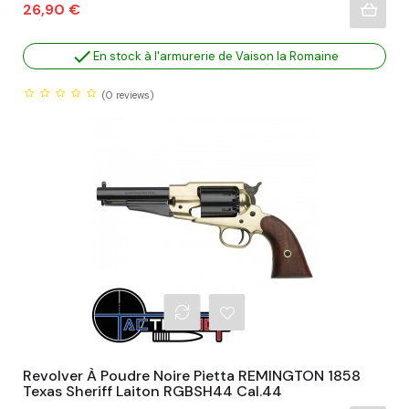
Prix
26,90 €

En stock à l'armurerie de Vaison la Romaine
(0
reviews)
Revolver À Poudre Noire Pietta REMINGTON 1858
Texas Sheriff Laiton RGBSH44 Cal.44