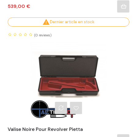
Prix
539,00 €

Dernier article en stock
(0
reviews)
Valise Noire Pour Revolver Pietta