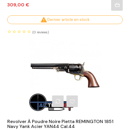
Prix
309,00 €

Dernier article en stock
(0
reviews)
Revolver À Poudre Noire Pietta REMINGTON 1851
Navy Yank Acier YAN44 Cal.44