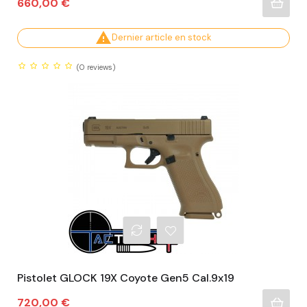
Prix
660,00 €

Dernier article en stock
(0
reviews)
Pistolet GLOCK 19X Coyote Gen5 Cal.9x19
Prix
720,00 €