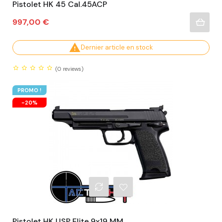
Pistolet HK 45 Cal.45ACP
Prix
997,00 €

Dernier article en stock
(0
reviews)
PROMO !
-20%
Pistolet HK USP Elite 9x19 MM