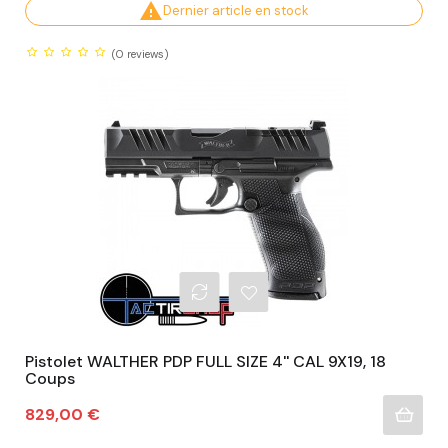

Dernier article en stock
(0
reviews)
Pistolet WALTHER PDP FULL SIZE 4'' CAL 9X19, 18
Coups
Prix
829,00 €