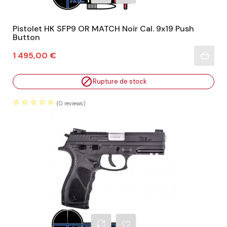
Pistolet HK SFP9 OR MATCH Noir Cal. 9x19 Push
Button
Prix
1 495,00 €

Rupture de stock
(0
reviews)