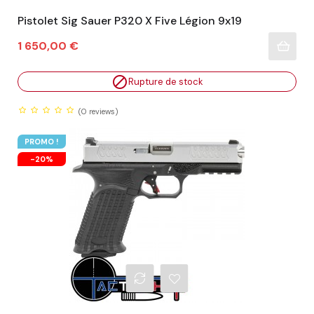
Pistolet Sig Sauer P320 X Five Légion 9x19
Prix
1 650,00 €

Rupture de stock
(0
reviews)
PROMO !
-20%