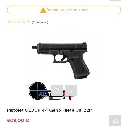

Dernier article en stock
(0
reviews)
Pistolet GLOCK 44 Gen5 Fileté Cal.22lr
Prix
609,00 €