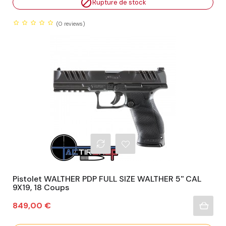

Rupture de stock
(0
reviews)
Pistolet WALTHER PDP FULL SIZE WALTHER 5'' CAL
9X19, 18 Coups
Prix
849,00 €