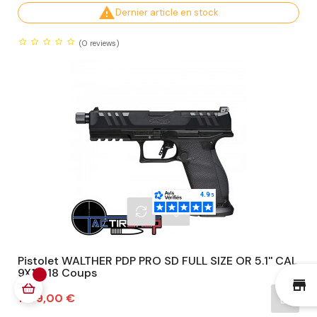

Dernier article en stock
(0
reviews)
Pistolet WALTHER PDP PRO SD FULL SIZE OR 5.1'' CAL
9X19, 18 Coups
st
Prix
1 199,00 €