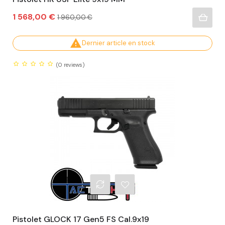
Prix
Prix
1 568,00 €
1 960,00 €
habituel

Dernier article en stock
(0
reviews)
Pistolet GLOCK 17 Gen5 FS Cal.9x19