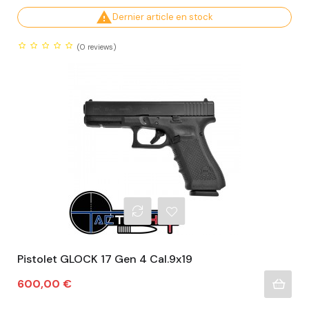

Dernier article en stock
(0
reviews)
Pistolet GLOCK 17 Gen 4 Cal.9x19
Prix
600,00 €