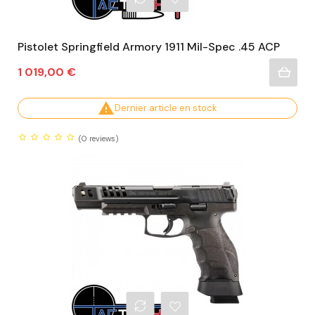
Pistolet Springfield Armory 1911 Mil-Spec .45 ACP
Prix
1 019,00 €

Dernier article en stock
(0
reviews)