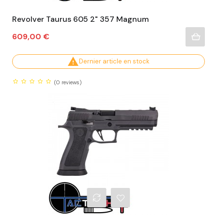
Revolver Taurus 605 2" 357 Magnum
Prix
609,00 €

Dernier article en stock
(0
reviews)