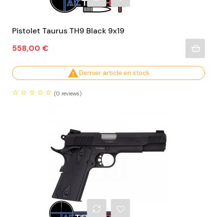
Pistolet Taurus TH9 Black 9x19
Prix
558,00 €

Dernier article en stock
(0
reviews)