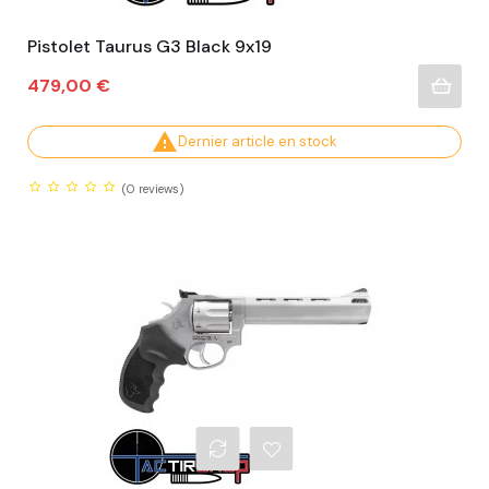
Pistolet Taurus G3 Black 9x19
Prix
479,00 €

Dernier article en stock
(0
reviews)