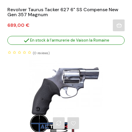
Revolver Taurus Tacker 627 6" SS Compense New
Gen 357 Magnum
Prix
689,00 €

En stock à l'armurerie de Vaison la Romaine
(0
reviews)