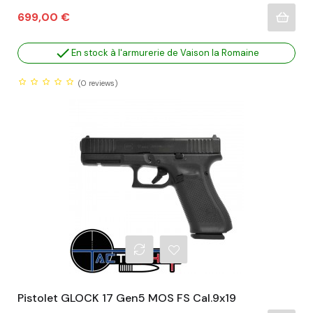
Prix
699,00 €

En stock à l'armurerie de Vaison la Romaine
(0
reviews)
Pistolet GLOCK 17 Gen5 MOS FS Cal.9x19