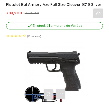
Pistolet Bul Armory Axe Full Size Cleaver 9X19 Silver
Prix
Prix
783,20 €
979,00 €
habituel

En stock à l'armurerie de Valréas
(0
reviews)