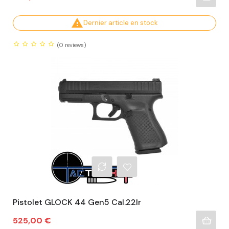

Dernier article en stock
(0
reviews)
Pistolet GLOCK 44 Gen5 Cal.22lr
Prix
525,00 €