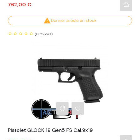
Prix
762,00 €

Dernier article en stock
(0
reviews)
Pistolet GLOCK 19 Gen5 FS Cal.9x19