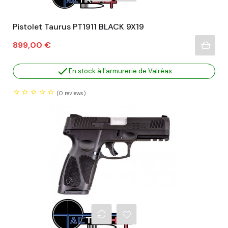
Pistolet Taurus PT1911 BLACK 9X19
Prix
899,00 €

En stock à l'armurerie de Valréas
(0
reviews)