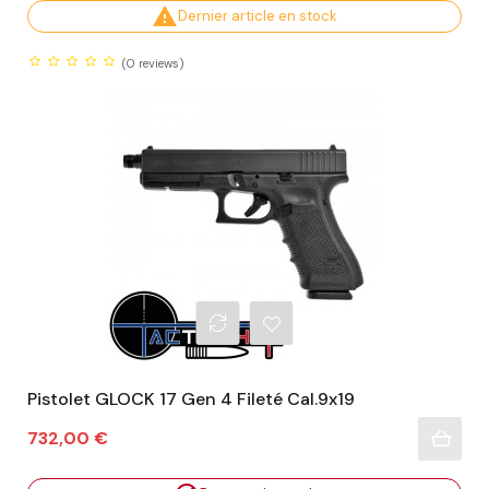

Dernier article en stock
(0
reviews)
Pistolet GLOCK 17 Gen 4 Fileté Cal.9x19
Prix
732,00 €