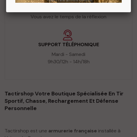
RETOUR SOUS 14 JOURS
Vous avez le temps de la réflexion
SUPPORT TÉLÉPHONIQUE
Mardi - Samedi
9h30/12h - 14h/18h
Tactirshop Votre Boutique Spécialisée En Tir
Sportif, Chasse, Rechargement Et Défense
Personnelle
Tactirshop est une
armurerie française
installée à