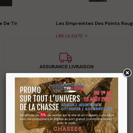
Les Empreintes Des Points Rouges
LIRE LA SUITE
ASSURANCE LIVRAISON
Perte et dégradation incluse
PAIEMENT SÉCURISÉ
par E-Transactions du Crédit Agricole et 3DS