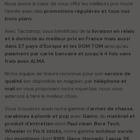
Nous avons à cœur de vous offrir les meilleurs prix toute
l'année avec des
promotions régulières et tous nos
bons plans
.
Avec Tactishop, vous bénéficiez de la
livraison en relais
et à domicile au meilleur prix en France mais aussi
dans 27 pays d'Europe et les DOM TOM
ainsi qu'au
paiement par carte bancaire et jusqu'à 4 fois sans
frais avec ALMA
.
Notre équipe de tireurs reconnue pour son
service de
qualité
est disponible en magasin, par
téléphone et
mail
en vous proposant notre expertise, nous vous
aiderons à faire le meilleur choix.
Vous trouverez aussi notre gamme d'
armes de chasse
,
carabines à plomb et pcp
avec
Gamo
, du
matériel et
produit d'entretien
dont
Paul clean
,
Bore Tech
,
Wheeler
et
Fix it sticks
, notre gamme
outdoor survie
,
des
munitions
dont
RWS
,
Geco
,
Hornady
,
Lapua
,
SK
,