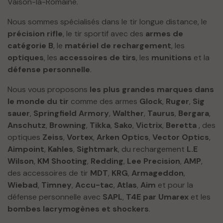
Vaison-la-Romaine.
Nous sommes spécialisés dans le tir longue distance, le
précision rifle
, le tir sportif avec des
armes de
catégorie B
, le
matériel de rechargement
, les
optiques
, les
accessoires de tirs
, les
munitions
et la
défense personnelle
.
Nous vous proposons
les plus grandes marques dans
le monde du tir
comme des armes
Glock
,
Ruger
,
Sig
sauer
,
Springfield Armory
,
Walther
,
Taurus
,
Bergara
,
Anschutz
,
Browning
,
Tikka
,
Sako
,
Victrix
,
Beretta
, des
optiques
Zeiss
,
Vortex
,
Arken Optics
,
Vector Optics
,
Aimpoint
,
Kahles
,
Sightmark
, du rechargement
L.E
Wilson
,
KM Shooting
,
Redding
,
Lee Precision
,
AMP
,
des accessoires de tir
MDT
,
KRG
,
Armageddon
,
Wiebad
,
Timney
,
Accu-tac
,
Atlas
,
Aim
et pour la
défense personnelle avec
SAPL
,
T4E par Umarex
et les
bombes lacrymogènes et shockers
.