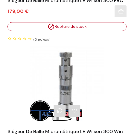
Siégeur De Balle Micrométrique LE Wilson 300 PRC
Prix
179,00 €

Rupture de stock
(0
reviews)
Siégeur De Balle Micrométrique LE Wilson 300 Win