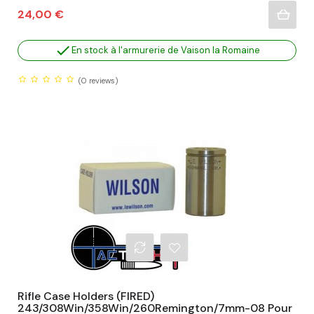
Prix
24,00 €

En stock à l'armurerie de Vaison la Romaine
(0
reviews)
Rifle Case Holders (FIRED)
243/308Win/358Win/260Remington/7mm-08 Pour