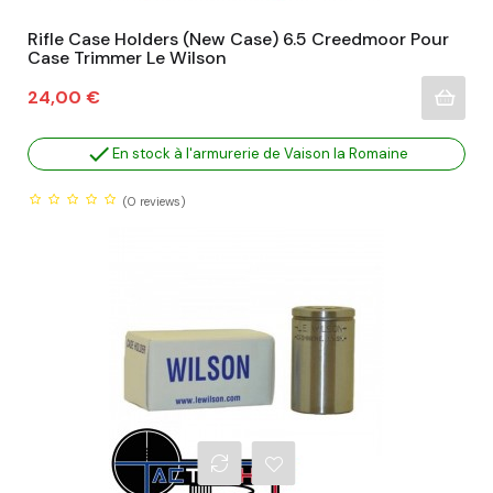
Rifle Case Holders (New Case) 6.5 Creedmoor Pour
Case Trimmer Le Wilson
Prix
24,00 €

En stock à l'armurerie de Vaison la Romaine
(0
reviews)