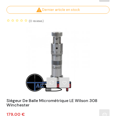

Dernier article en stock
(0
reviews)
Siégeur De Balle Micrométrique LE Wilson 308
Winchester
Prix
179,00 €