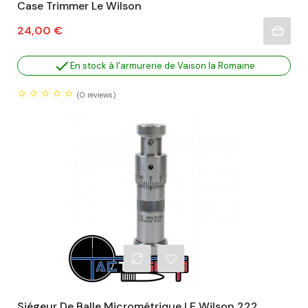
Case Trimmer Le Wilson
Prix
24,00 €

En stock à l'armurerie de Vaison la Romaine
(0
reviews)
Siégeur De Balle Micrométrique LE Wilson 222