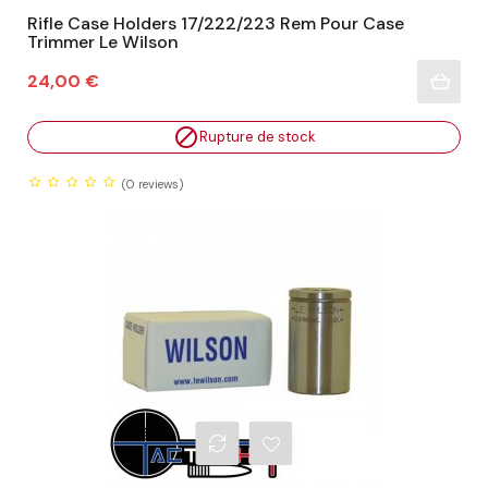
Rifle Case Holders 17/222/223 Rem Pour Case
Trimmer Le Wilson
Prix
24,00 €

Rupture de stock
(0
reviews)