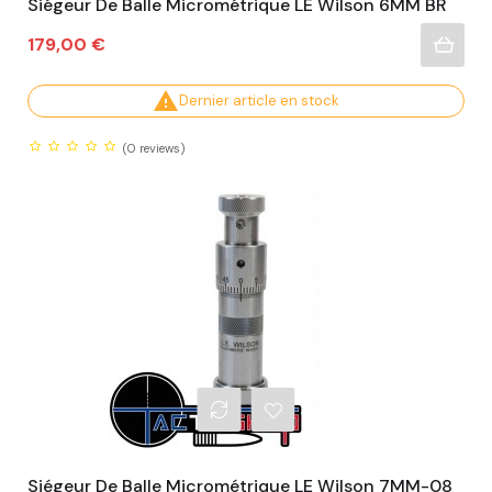
Siégeur De Balle Micrométrique LE Wilson 6MM BR
Prix
179,00 €

Dernier article en stock
(0
reviews)
Siégeur De Balle Micrométrique LE Wilson 7MM-08