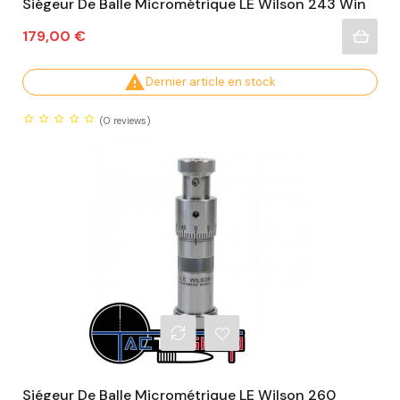
Siégeur De Balle Micrométrique LE Wilson 243 Win
Prix
179,00 €

Dernier article en stock
(0
reviews)
Siégeur De Balle Micrométrique LE Wilson 260