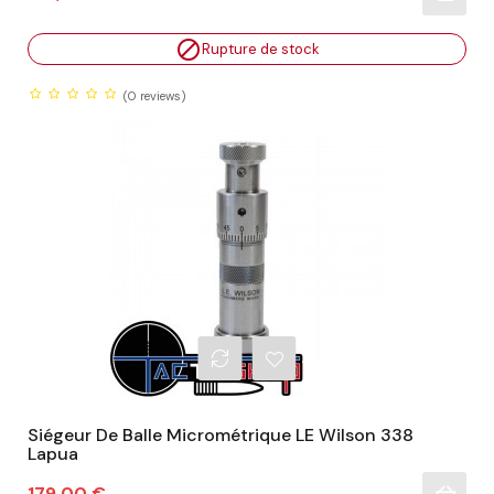

Rupture de stock
(0
reviews)
Siégeur De Balle Micrométrique LE Wilson 338
Lapua
Prix
179,00 €