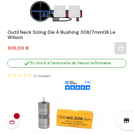
Outil Neck Sizing Die À Bushing 308/7mm08 Le
Wilson
Prix
109,00 €

En stock à l'armurerie de Vaison la Romaine
(0
reviews)
st