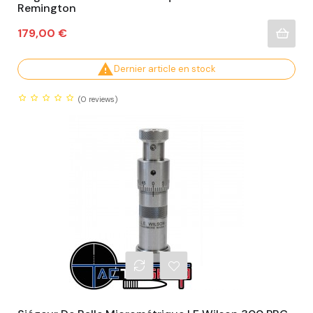
Remington
Prix
179,00 €

Dernier article en stock
(0
reviews)