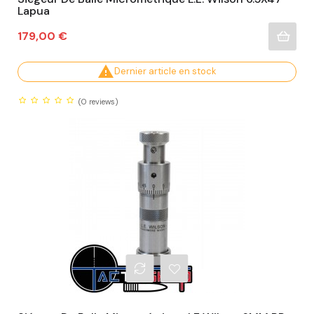
Lapua
Prix
179,00 €

Dernier article en stock
(0
reviews)