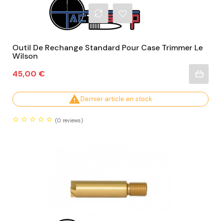
Outil De Rechange Standard Pour Case Trimmer Le
Wilson
Prix
45,00 €

Dernier article en stock
(0
reviews)