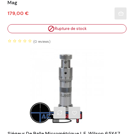
Mag
Prix
179,00 €

Rupture de stock
(0
reviews)
Siégeur De Balle Micrométrique L.E. Wilson 6.5X47