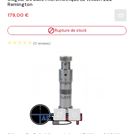
Remington
Prix
179,00 €

Rupture de stock
(0
reviews)