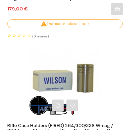
Prix
179,00 €

Dernier article en stock
(0
reviews)
Rifle Case Holders (FIRED) 264/300/338 Wmag /