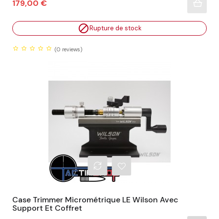
Prix
179,00 €

Rupture de stock
(0
reviews)
Case Trimmer Micrométrique LE Wilson Avec
Support Et Coffret