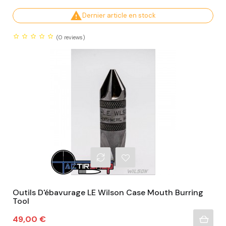

Dernier article en stock
(0
reviews)
Outils D'ébavurage LE Wilson Case Mouth Burring
Tool
Prix
49,00 €