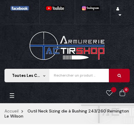

Toutes Les Catégories
keyboard_arrow_down
0
Basculer
☰
la
navigation
Accueil
Outil Neck Sizing die à Bushing 243/260 Remington
Le Wilson