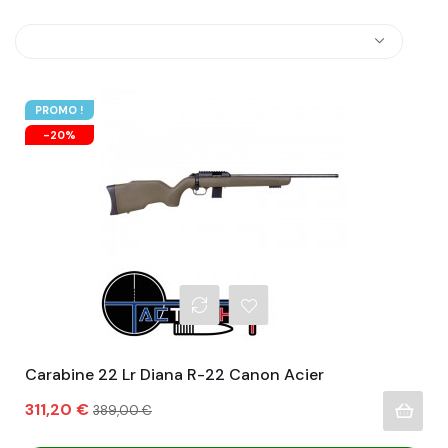
PROMO !
-20%
Carabine 22 Lr Diana R-22 Canon Acier
Prix
Prix
311,20 €
389,00 €
habituel