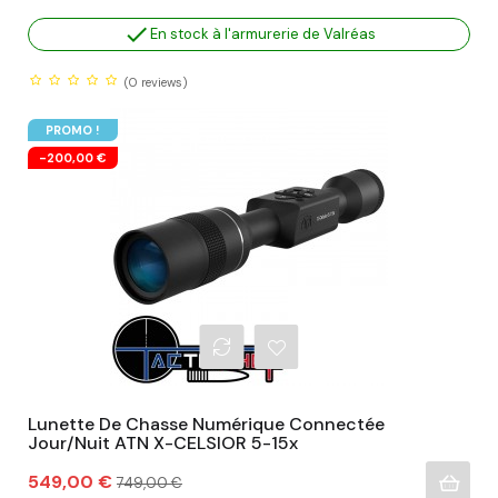

En stock à l'armurerie de Valréas
(0
reviews)
PROMO !
-200,00 €
Lunette De Chasse Numérique Connectée
Jour/nuit ATN X-CELSIOR 5-15x
Prix
Prix
549,00 €
749,00 €