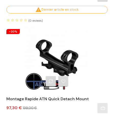
habituel

Dernier article en stock
(0
reviews)
-30%
Montage Rapide ATN Quick Detach Mount
Prix
Prix
97,30 €
139,00 €
habituel