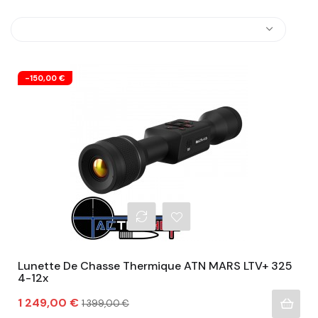
-150,00 €
Lunette De Chasse Thermique ATN MARS LTV+ 325
4-12x
Prix
Prix
1 249,00 €
1 399,00 €
habituel