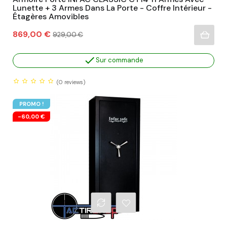
Lunette + 3 Armes Dans La Porte - Coffre Intérieur -
Étagères Amovibles
Prix
Prix
869,00 €
929,00 €
habituel

Sur commande
(0
reviews)
PROMO !
-60,00 €