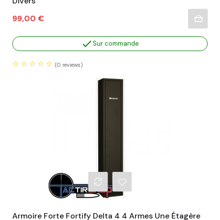
Divers
Prix
99,00 €

Sur commande
(0
reviews)
Armoire Forte Fortify Delta 4 4 Armes Une Étagère