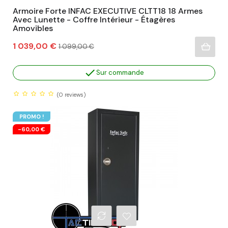
Armoire Forte INFAC EXECUTIVE CLTT18 18 Armes
Avec Lunette - Coffre Intérieur - Étagères
Amovibles
Prix
Prix
1 039,00 €
1 099,00 €
habituel

Sur commande
(0
reviews)
PROMO !
-60,00 €