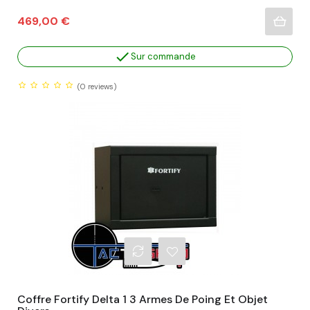
Prix
469,00 €

Sur commande
(0
reviews)
Coffre Fortify Delta 1 3 Armes De Poing Et Objet