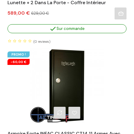
Lunette + 2 Dans La Porte - Coffre Intérieur
Prix
Prix
589,00 €
629,00 €
habituel

Sur commande
(0
reviews)
PROMO !
-60,00 €
Armoire Forte INFAC CLASSIC CT14 11 Armes Avec