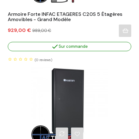
Armoire Forte INFAC ETAGERES C20S 5 Étagères
Amovibles - Grand Modèle
Prix
Prix
929,00 €
989,00 €
habituel

Sur commande
(0
reviews)