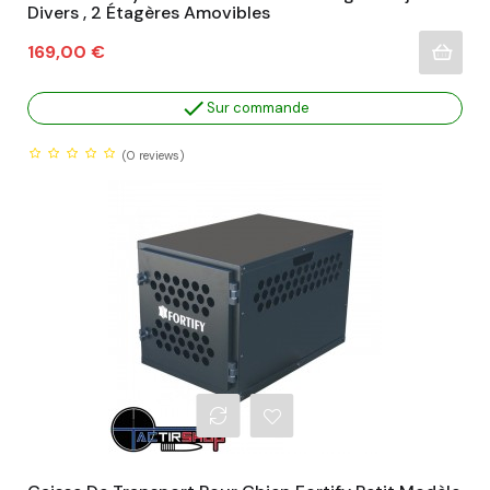
Divers , 2 Étagères Amovibles
Prix
169,00 €

Sur commande
(0
reviews)