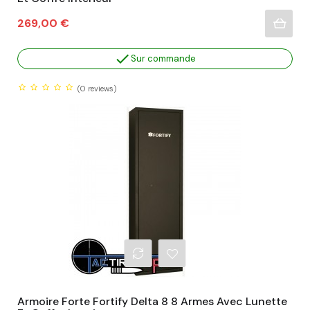
Prix
269,00 €

Sur commande
(0
reviews)
Armoire Forte Fortify Delta 8 8 Armes Avec Lunette