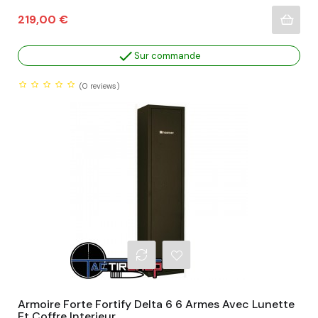
Prix
219,00 €

Sur commande
(0
reviews)
Armoire Forte Fortify Delta 6 6 Armes Avec Lunette
Et Coffre Interieur