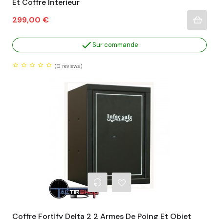
Et Coffre Interieur
Prix
299,00 €

Sur commande
(0
reviews)
Coffre Fortify Delta 2 2 Armes De Poing Et Objet