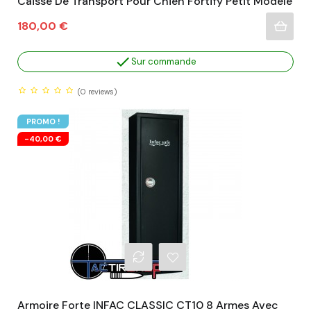
Caisse De Transport Pour Chien Fortify Petit Modèle
Prix
180,00 €

Sur commande
(0
reviews)
PROMO !
-40,00 €
Armoire Forte INFAC CLASSIC CT10 8 Armes Avec