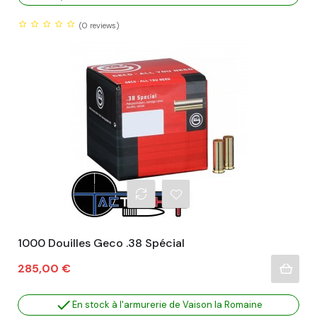
(0
reviews)
1000 Douilles Geco .38 Spécial
Prix
285,00 €

En stock à l'armurerie de Vaison la Romaine