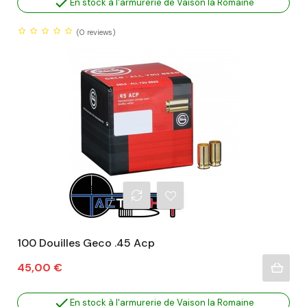

En stock à l'armurerie de Vaison la Romaine
(0
reviews)
100 Douilles Geco .45 Acp
Prix
45,00 €

En stock à l'armurerie de Vaison la Romaine