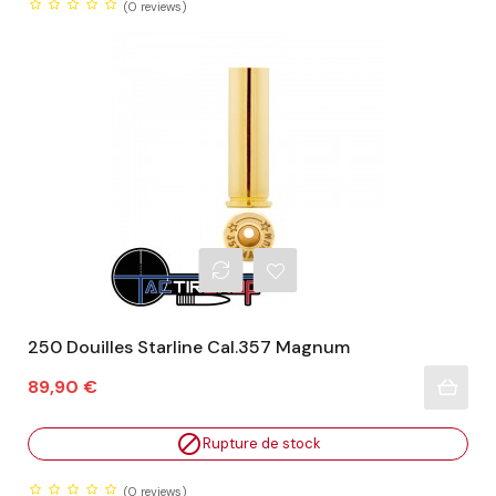
(0
reviews)
250 Douilles Starline Cal.357 Magnum
Prix
89,90 €

Rupture de stock
(0
reviews)