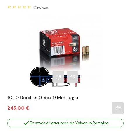
(0
reviews)
1000 Douilles Geco .9 Mm Luger
Prix
245,00 €

En stock à l'armurerie de Vaison la Romaine