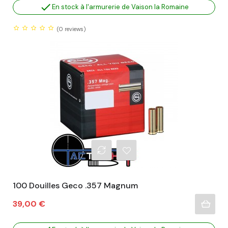

En stock à l'armurerie de Vaison la Romaine
(0
reviews)
100 Douilles Geco .357 Magnum
Prix
39,00 €