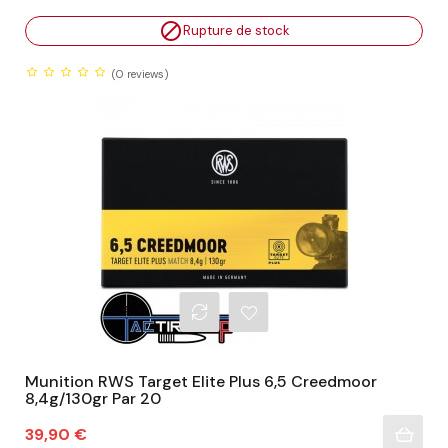

Rupture de stock
(0
reviews)
Munition RWS Target Elite Plus 6,5 Creedmoor
8,4g/130gr Par 20
Prix
39,90 €