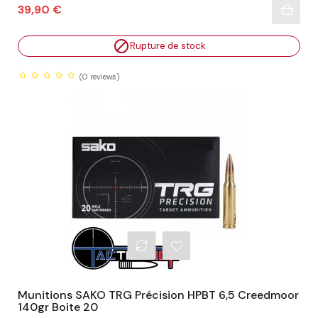
Prix
39,90 €

Rupture de stock
(0
reviews)
Munitions SAKO TRG Précision HPBT 6,5 Creedmoor
140gr Boite 20