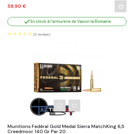
Prix
58,90 €

En stock à l'armurerie de Vaison la Romaine
(0
reviews)
Munitions Fedéral Gold Medal Sierra MatchKing 6,5
Creedmoor 140 Gr Par 20