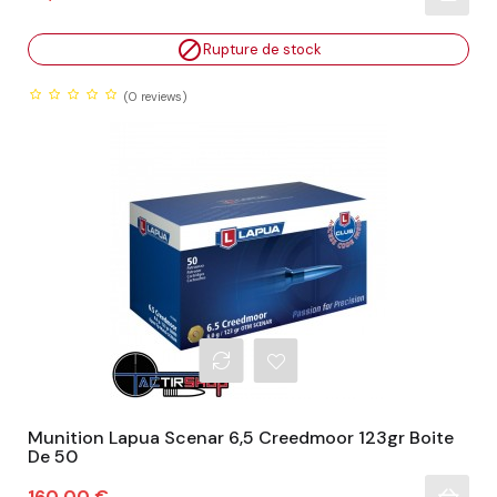

Rupture de stock
(0
reviews)
Munition Lapua Scenar 6,5 Creedmoor 123gr Boite
De 50
Prix
160,00 €