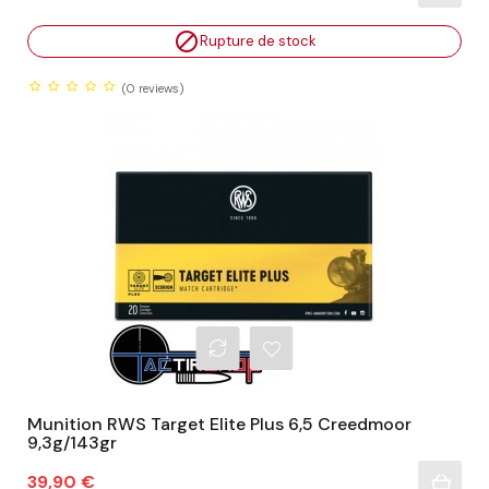

Rupture de stock
(0
reviews)
Munition RWS Target Elite Plus 6,5 Creedmoor
9,3g/143gr
Prix
39,90 €