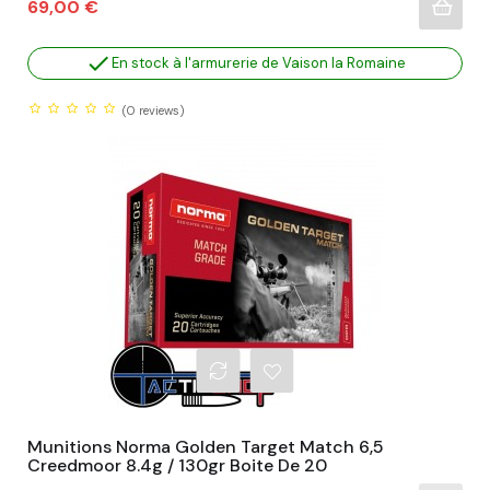
Prix
69,00 €

En stock à l'armurerie de Vaison la Romaine
(0
reviews)
Munitions Norma Golden Target Match 6,5
Creedmoor 8.4g / 130gr Boite De 20