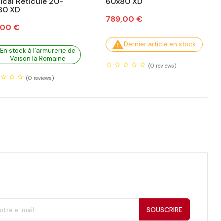
ical Réticulé 20-
60x80 XD
80 XD
Prix
789,00 €
,00 €

Dernier article en stock
En stock à l'armurerie de
Vaison la Romaine
(0
reviews)
(0
reviews)
SOUSCRIRE