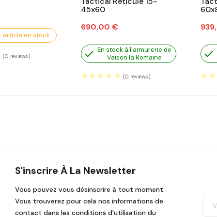
Tactical Réticulé 15-
Tact
45x60
60x
Prix
Prix
690,00 €
939
 article en stock
En stock à l'armurerie de


(0
reviews)
Vaison la Romaine
(0
reviews)
S'inscrire À La Newsletter
Vous pouvez vous désinscrire à tout moment.
Vous trouverez pour cela nos informations de
contact dans les conditions d'utilisation du