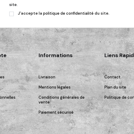
site.
J'accepte la
politique de confidentialité
du site.
te
Informations
Liens Rapi
es
Livraison
Contact
Mentions légales
Plan du site
onnelles
Conditions générales de
Politique de con
vente
Paiement sécurisé