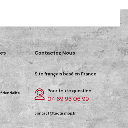
des
Contactez Nous
Site français basé en France
Pour toute question:
fidentialité
04 69 96 06 99
contact@tactirshop.fr