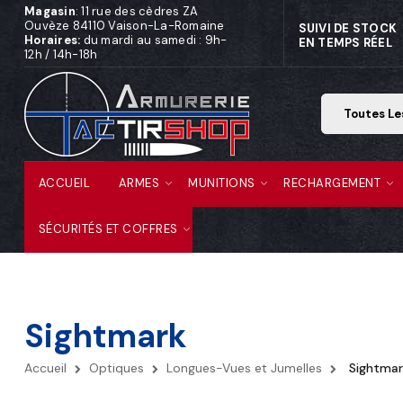
Magasin
: 11 rue des cèdres ZA
Ouvèze 84110 Vaison-La-Romaine
SUIVI DE STOCK
Horaires:
du mardi au samedi : 9h-
EN TEMPS RÉEL
12h / 14h-18h
ACCUEIL
ARMES
MUNITIONS
RECHARGEMENT
SÉCURITÉS ET COFFRES
Sightmark
Accueil
Optiques
Longues-Vues et Jumelles
Sightmar