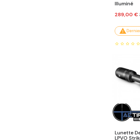
Illuminé
Prix
289,00 €

Dernier
Lunette De
LPVO Strik