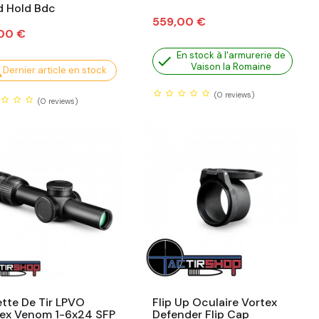
d Hold Bdc
Prix
559,00 €
,00 €
En stock à l'armurerie de

Vaison la Romaine

Dernier article en stock
(0
reviews)
(0
reviews)
tte De Tir LPVO
Flip Up Oculaire Vortex
tex Venom 1-6x24 SFP
Defender Flip Cap