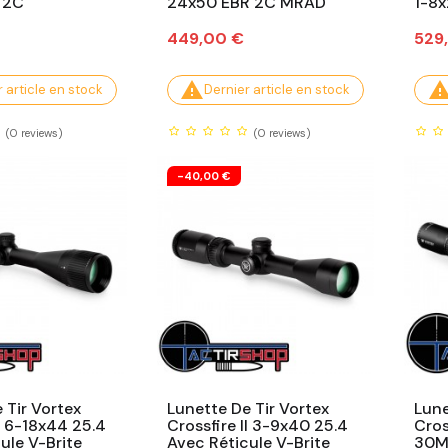
 2C
24x50 EBR 2C MRAD
1-8
Prix
Prix
449,00 €
529

 article en stock
Dernier article en stock
(0
reviews)
(0
reviews)
-40,00 €
 Tir Vortex
Lunette De Tir Vortex
Lune
II 6-18x44 25.4
Crossfire II 3-9x40 25.4
Cros
ule V-Brite
Avec Réticule V-Brite
30M