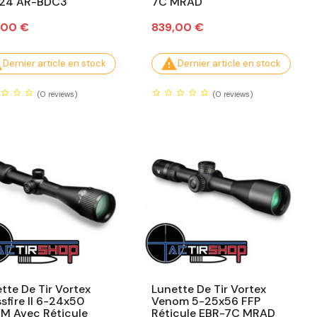
x24 AR-BDC3
7C MRAD
Prix
,00 €
839,00 €


Dernier article en stock
Dernier article en stock
(0
reviews)
(0
reviews)
tte De Tir Vortex
Lunette De Tir Vortex
sfire II 6-24x50
Venom 5-25x56 FFP
M Avec Réticule
Réticule EBR-7C MRAD