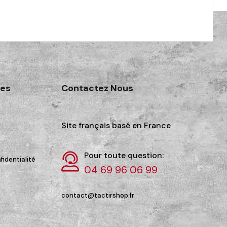
des
Contactez Nous
Site français basé en France
Pour toute question:
fidentialité
04 69 96 06 99
contact@tactirshop.fr