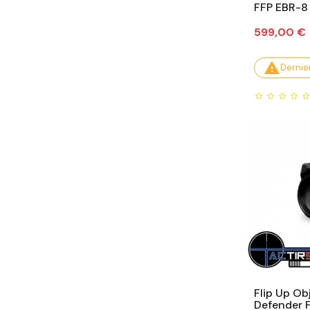
FFP EBR-8
Prix
599,00 €

Dernier
Flip Up Ob
Defender F