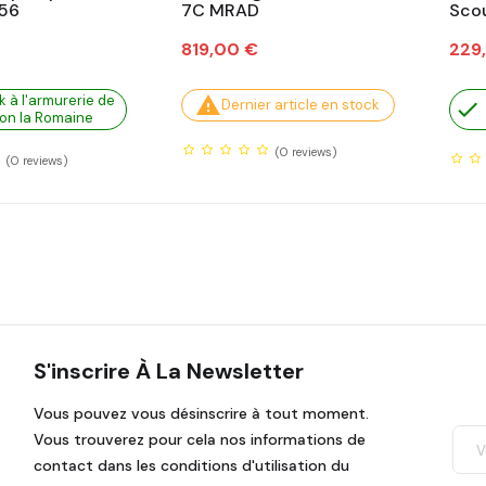
 56
7C MRAD
Sco
Prix
Prix
819,00 €
229
k à l'armurerie de

Dernier article en stock

on la Romaine
(0
reviews)
(0
reviews)
S'inscrire À La Newsletter
Vous pouvez vous désinscrire à tout moment.
Vous trouverez pour cela nos informations de
contact dans les conditions d'utilisation du