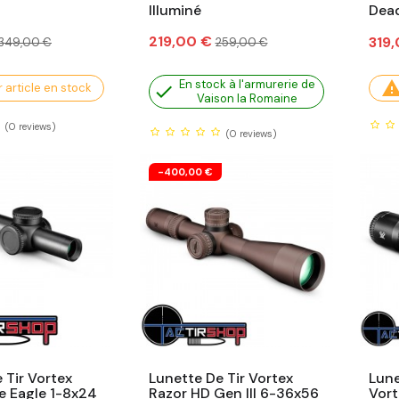
Illuminé
Dea
Prix
Prix
Prix
219,00 €
Prix
319
349,00 €
259,00 €
habituel
habituel
En stock à l'armurerie de
 article en stock

Vaison la Romaine
(0
reviews)
(0
reviews)
-400,00 €
 Tir Vortex
Lunette De Tir Vortex
Lune
e Eagle 1-8x24
Razor HD Gen III 6-36x56
Vor