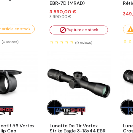
EBR-7D (MRAD)
Rét
Prix
Prix
3 590,00 €
Prix
349
habituel
3 990,00 €
 article en stock

Rupture de stock
(0
reviews)
(0
reviews)
jectif 56 Vortex
Lunette De Tir Vortex
Lune
lip Cap
Strike Eagle 3-18x44 EBR
Cros