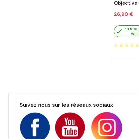
Objective
Prix
26,90 €
En stoc

Vais
Suivez nous sur les réseaux sociaux