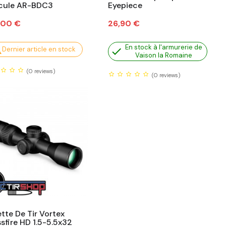
icule AR-BDC3
Eyepiece
Prix
,00 €
26,90 €
En stock à l'armurerie de

Dernier article en stock

Vaison la Romaine
(0
reviews)
(0
reviews)
tte De Tir Vortex
sfire HD 1.5-5.5x32