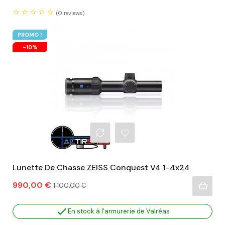
(0
reviews)
PROMO !
-10%
Lunette De Chasse ZEISS Conquest V4 1-4x24
Prix
Prix
990,00 €
1 100,00 €
habituel

En stock à l'armurerie de Valréas