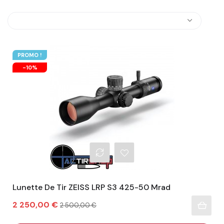
PROMO !
-10%
Lunette De Tir ZEISS LRP S3 425-50 Mrad
Prix
Prix
2 250,00 €
2 500,00 €
habituel