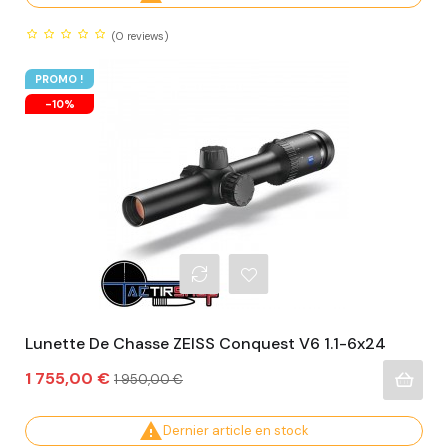
(0
reviews)
PROMO !
-10%
Lunette De Chasse ZEISS Conquest V6 1.1-6x24
Prix
Prix
1 755,00 €
1 950,00 €
habituel

Dernier article en stock