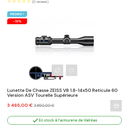
(0
reviews)
PROMO !
-10%
Lunette De Chasse ZEISS V8 1.8-14x50 Reticule 60
Version ASV Tourelle Supérieure
Prix
Prix
3 465,00 €
3 850,00 €
habituel

En stock à l'armurerie de Valréas