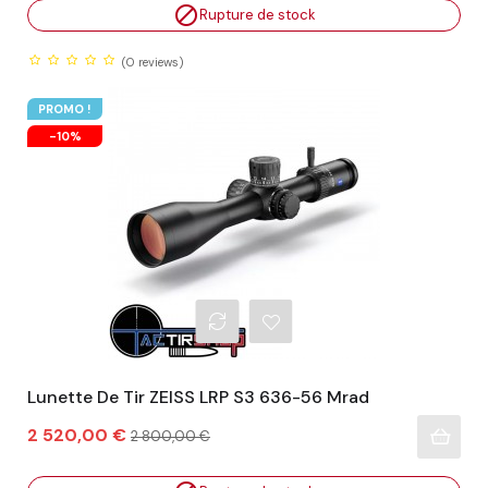

Rupture de stock
(0
reviews)
PROMO !
-10%
Lunette De Tir ZEISS LRP S3 636-56 Mrad
Prix
Prix
2 520,00 €
2 800,00 €
habituel