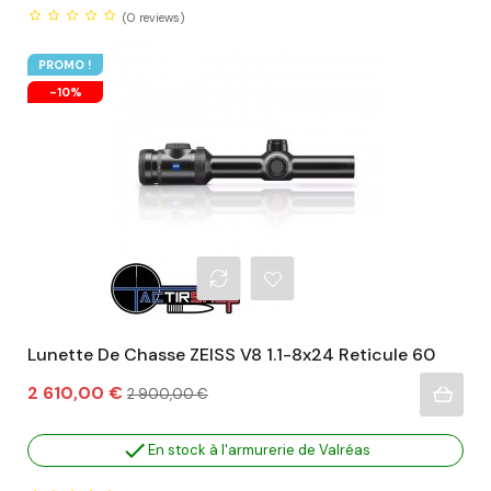
(0
reviews)
PROMO !
-10%
Lunette De Chasse ZEISS V8 1.1-8x24 Reticule 60
Prix
Prix
2 610,00 €
2 900,00 €
habituel

En stock à l'armurerie de Valréas