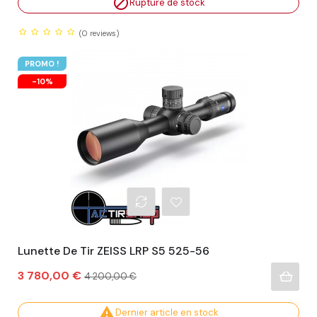

Rupture de stock
(0
reviews)
PROMO !
-10%
Lunette De Tir ZEISS LRP S5 525-56
Prix
Prix
3 780,00 €
4 200,00 €
habituel

Dernier article en stock