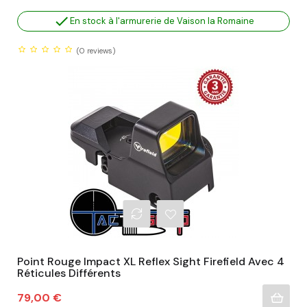

En stock à l'armurerie de Vaison la Romaine
(0
reviews)
Point Rouge Impact XL Reflex Sight Firefield Avec 4
Réticules Différents
Prix
79,00 €