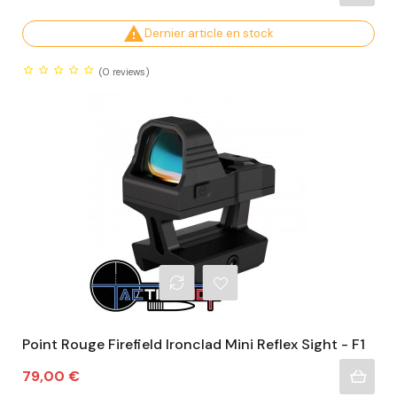

Dernier article en stock
(0
reviews)
Point Rouge Firefield Ironclad Mini Reflex Sight - F1
Prix
79,00 €