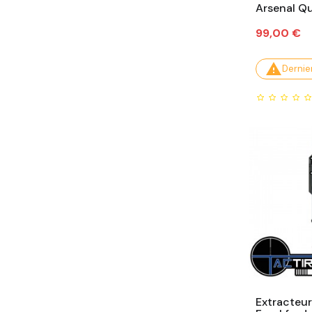
Arsenal Q
Prix
99,00 €

Dernier
Extracteur