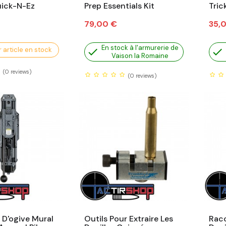
uick-N-Ez
Prep Essentials Kit
Tric
Prix
Prix
79,00 €
35,
En stock à l'armurerie de
 article en stock


Vaison la Romaine
(0
reviews)
(0
reviews)
 D'ogive Mural
Outils Pour Extraire Les
Racc