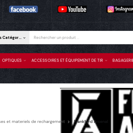
Toutes Les Catégories
keyboard_arrow_down
OPTIQUES
ACCESSOIRES ET ÉQUIPEMENT DE TIR
BAGAGERI
ses et materiels de rechargement
Frankford Arsenal