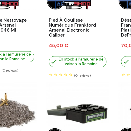
De Nettoyage
Pied À Coulisse
Dés
Arsenal
Numérique Frankford
Fran
 946 Ml
Arsenal Electronic
Plat
Caliper
DePr
Prix
Prix
45,00 €
70,
k à l'armurerie de
on la Romaine
En stock à l'armurerie de


Vaison la Romaine
(0
reviews)
(0
reviews)