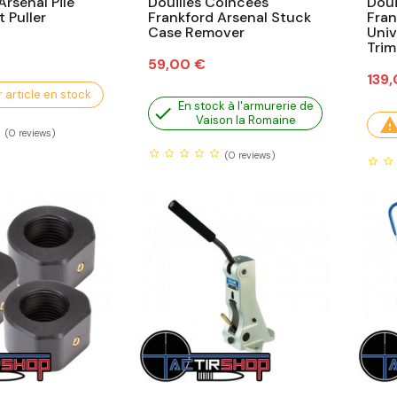
Arsenal Pile
Douilles Coincées
Doui
t Puller
Frankford Arsenal Stuck
Fran
Case Remover
Univ
Tri
Prix
59,00 €
Prix
139
 article en stock
En stock à l'armurerie de

Vaison la Romaine
(0
reviews)
(0
reviews)