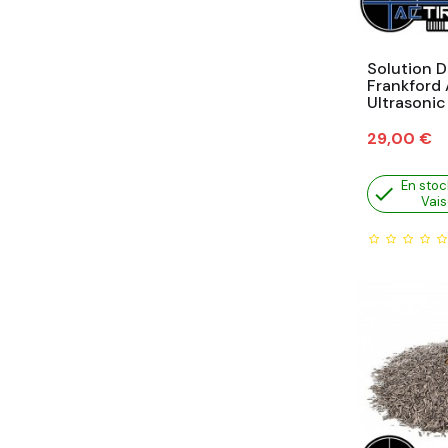
Solution 
Frankford 
Ultrasonic
Prix
29,00 €
En stoc

Vais