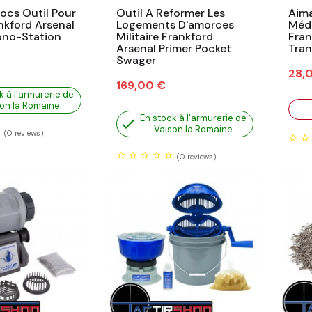
locs Outil Pour
Outil A Reformer Les
Aima
nkford Arsenal
Logements D'amorces
Médi
ono-Station
Militaire Frankford
Fran
Arsenal Primer Pocket
Tran
Swager
Prix
28,
Prix
169,00 €
k à l'armurerie de
on la Romaine
En stock à l'armurerie de

Vaison la Romaine
(0
reviews)
(0
reviews)