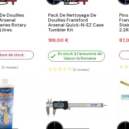
De Douilles
Pack De Nettoyage De
Pins
Arsenal
Douilles Frankford
Fran
eries Rotary
Arsenal Quick-N-EZ Case
Stai
Litres
Tumbler Kit
2.2
Prix
Prix
189,00 €
87,
En stock à l'armurerie de
ture de stock

Vaison la Romaine
(0
reviews)
(0
reviews)