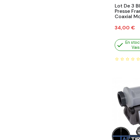
Lot De 3 B
Presse Fra
Coaxial M
Prix
34,00 €
En stoc

Vais