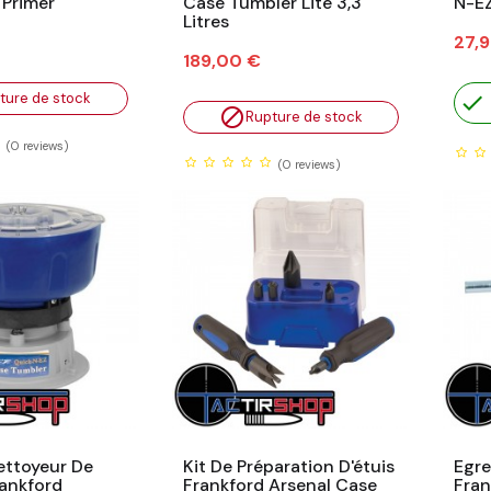
 Primer
Case Tumbler Lite 3,3
N-EZ
Litres
Prix
27,
Prix
189,00 €
ture de stock


Rupture de stock
(0
reviews)
(0
reviews)
ettoyeur De
Kit De Préparation D'étuis
Egre
rankford
Frankford Arsenal Case
Fran