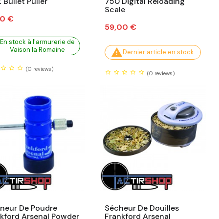
 Bullet Puller
750 Digital Reloading
Scale
90 €
Prix
59,00 €
En stock à l'armurerie de
Vaison la Romaine

Dernier article en stock
(0
reviews)
(0
reviews)
neur De Poudre
Sécheur De Douilles
kford Arsenal Powder
Frankford Arsenal