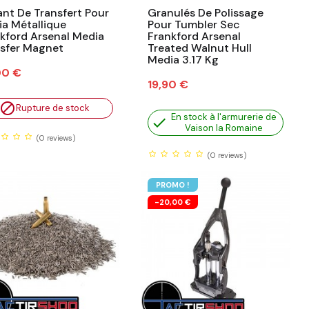
nt De Transfert Pour
Granulés De Polissage
a Métallique
Pour Tumbler Sec
kford Arsenal Media
Frankford Arsenal
sfer Magnet
Treated Walnut Hull
Media 3.17 Kg
00 €
Prix
19,90 €

Rupture de stock
En stock à l'armurerie de

Vaison la Romaine
(0
reviews)
(0
reviews)
PROMO !
-20,00 €