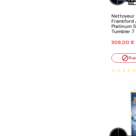
Nettoyeur 
Frankford 
Platinum S
Tumbler 7 
Prix
309,00 €

Rup