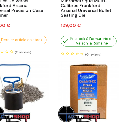
lles Universel
Micrométrique Multi-
kford Arsenal
Calibres Frankford
ersal Precision Case
Arsenal Universal Bullet
mmer
Seating Die
Prix
,00 €
129,00 €
En stock à l'armurerie de

Dernier article en stock

Vaison la Romaine
(0
reviews)
(0
reviews)