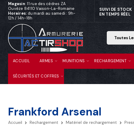
Magasin
: 11 rue des cèdres ZA
Ouvèze 84110 Vaison-La-Romaine
SUIVI DE STOCK
Horaires:
du mardi au samedi : 9h-
EN TEMPS RÉEL
12h / 14h-18h
ACCUEIL
ARMES
MUNITIONS
RECHARGEMENT
SÉCURITÉS ET COFFRES
Frankford Arsenal
Accueil
Rechargement
Matériel de rechargement
Pres