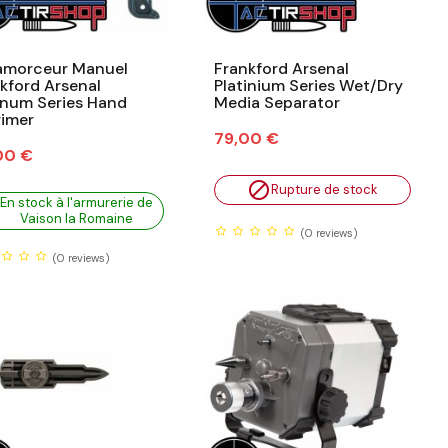
amorceur Manuel
Frankford Arsenal
kford Arsenal
Platinium Series Wet/Dry
inum Series Hand
Media Separator
imer
Prix
79,00 €
00 €

Rupture de stock
En stock à l'armurerie de
Vaison la Romaine
(0
reviews)
(0
reviews)