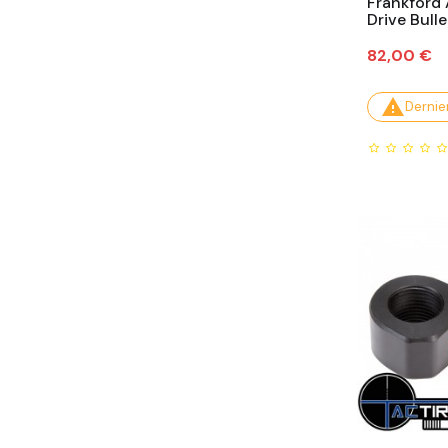
Frankford 
Drive Bulle
Prix
82,00 €

Dernier