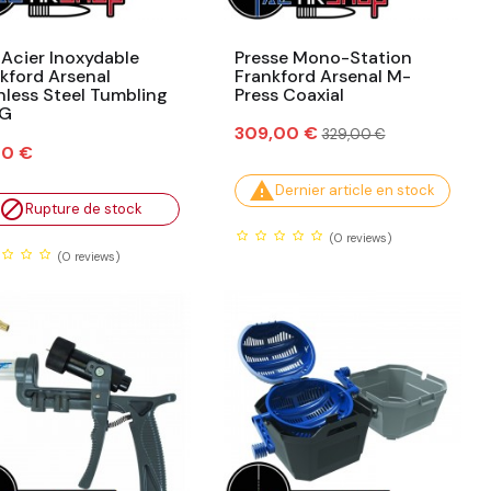
 Acier Inoxydable
Presse Mono-Station
kford Arsenal
Frankford Arsenal M-
nless Steel Tumbling
Press Coaxial
KG
Prix
Prix
309,00 €
329,00 €
habituel
00 €

Dernier article en stock

Rupture de stock
(0
reviews)
(0
reviews)