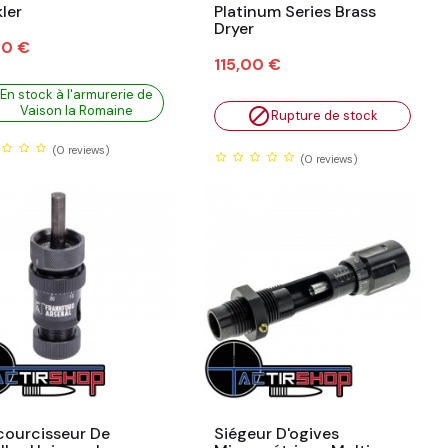
kler
Platinum Series Brass
Dryer
00 €
Prix
115,00 €
En stock à l'armurerie de
Vaison la Romaine

Rupture de stock
(0
reviews)
(0
reviews)
ourcisseur De
Siégeur D'ogives