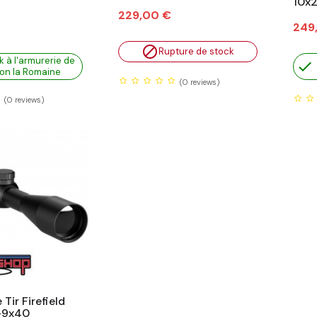
10x
Prix
229,00 €
Prix
249

Rupture de stock
k à l'armurerie de

on la Romaine
(0
reviews)
(0
reviews)
Tir Firefield
3-9x40