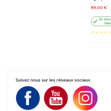
Prix
89,00 €
En stoc

Vais
Suivez nous sur les réseaux sociaux