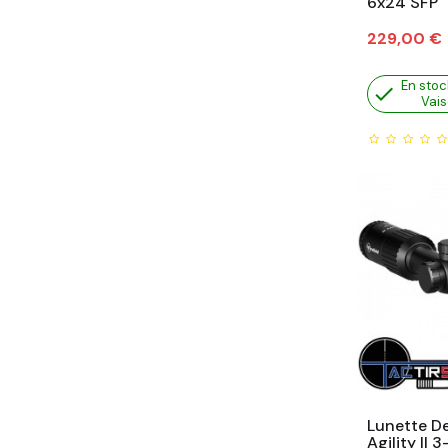
6x24 SFP
Prix
229,00 €
En stoc

Vais
Lunette De 
Agility II 