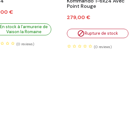
24
Kommando 1-6x24 Avec
Point Rouge
,00 €
Prix
279,00 €
En stock à l'armurerie de
Vaison la Romaine

Rupture de stock
(0
reviews)
(0
reviews)