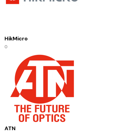
HikMicro
0
ATN