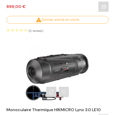
Prix
899,00 €

Dernier article en stock
(0
reviews)
Monoculaire Thermique HIKMICRO Lynx 3.0 LE10