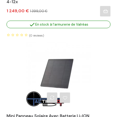
4-12x
Prix
Prix
1 249,00 €
1 399,00 €
habituel

En stock à l'armurerie de Valréas
(0
reviews)
Mini Panneau Solaire Avec Batterie Li-ION