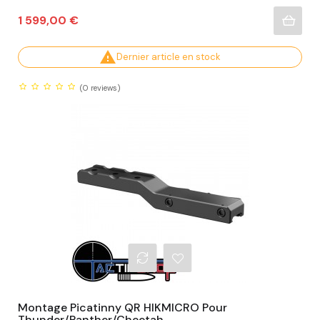
Prix
1 599,00 €

Dernier article en stock
(0
reviews)
Montage Picatinny QR HIKMICRO Pour
Thunder/Panther/Cheetah