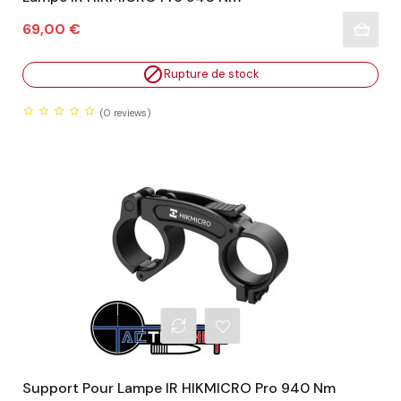
Prix
69,00 €

Rupture de stock
(0
reviews)
Support Pour Lampe IR HIKMICRO Pro 940 Nm