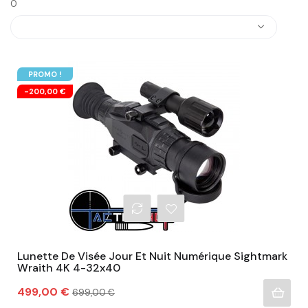
0
PROMO !
-200,00 €
Lunette De Visée Jour Et Nuit Numérique Sightmark
Wraith 4K 4-32x40
Prix
Prix
499,00 €
699,00 €
habituel