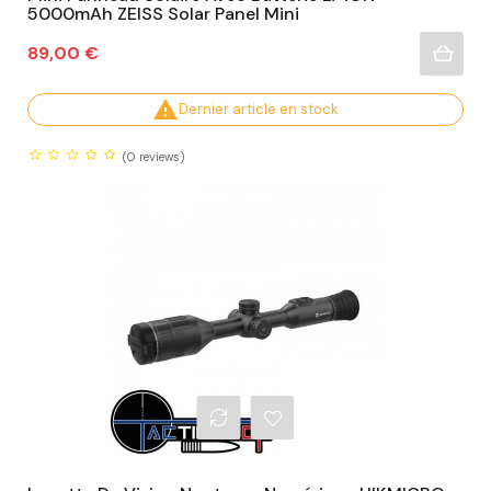
5000mAh ZEISS Solar Panel Mini
Prix
89,00 €

Dernier article en stock
(0
reviews)