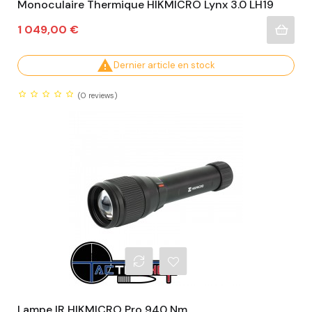
Monoculaire Thermique HIKMICRO Lynx 3.0 LH19
Prix
1 049,00 €

Dernier article en stock
(0
reviews)
Lampe IR HIKMICRO Pro 940 Nm