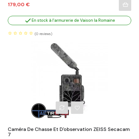
Prix
179,00 €

En stock à l'armurerie de Vaison la Romaine
(0
reviews)
Caméra De Chasse Et D'observation ZEISS Secacam
7