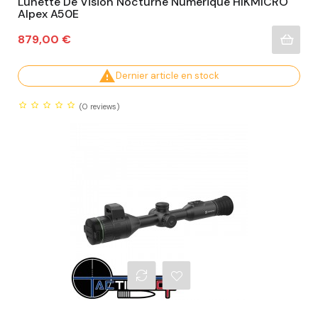
Lunette De Vision Nocturne Numérique HIKMICRO
Alpex A50E
Prix
879,00 €

Dernier article en stock
(0
reviews)