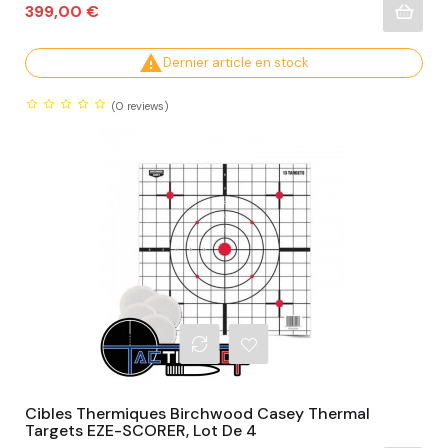
Prix
399,00 €

Dernier article en stock
(0
reviews)
Cibles Thermiques Birchwood Casey Thermal
Targets EZE-SCORER, Lot De 4