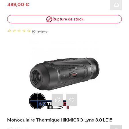
Prix
499,00 €

Rupture de stock
(0
reviews)
Monoculaire Thermique HIKMICRO Lynx 3.0 LE15