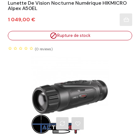
Lunette De Vision Nocturne Numérique HIKMICRO
Alpex A50EL
Prix
1 049,00 €

Rupture de stock
(0
reviews)