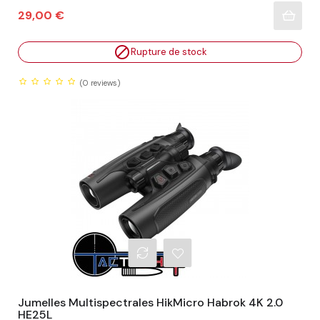
Prix
29,00 €

Rupture de stock
(0
reviews)
Jumelles Multispectrales HikMicro Habrok 4K 2.0
HE25L