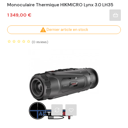
Monoculaire Thermique HIKMICRO Lynx 3.0 LH35
Prix
1 349,00 €

Dernier article en stock
(0
reviews)