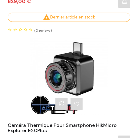
Prix
629,00 €

Dernier article en stock
(0
reviews)
Caméra Thermique Pour Smartphone HikMicro
Explorer E20Plus