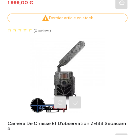
Prix
1 999,00 €

Dernier article en stock
(0
reviews)
Caméra De Chasse Et D'observation ZEISS Secacam
5