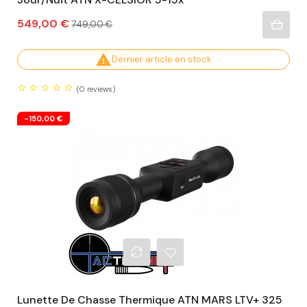
Prix
Prix
549,00 €
749,00 €
habituel

Dernier article en stock
(0
reviews)
-150,00 €
Lunette De Chasse Thermique ATN MARS LTV+ 325