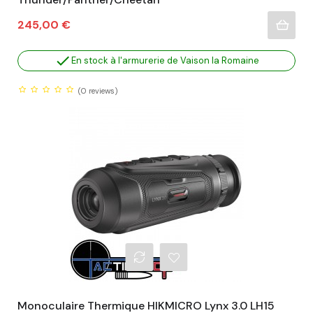
Prix
245,00 €

En stock à l'armurerie de Vaison la Romaine
(0
reviews)
Monoculaire Thermique HIKMICRO Lynx 3.0 LH15