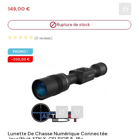
Prix
149,00 €

Rupture de stock
(0
reviews)
PROMO !
-200,00 €
Lunette De Chasse Numérique Connectée
Jour/nuit ATN X-CELSIOR 5-15x