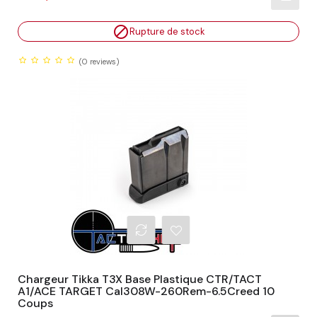

Rupture de stock
(0
reviews)
Chargeur Tikka T3X Base Plastique CTR/TACT
A1/ACE TARGET Cal308W-260Rem-6.5Creed 10
Coups