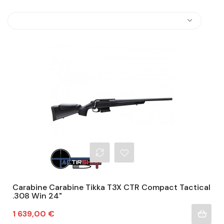
Carabine Carabine Tikka T3X CTR Compact Tactical
.308 Win 24"
Prix
1 639,00 €