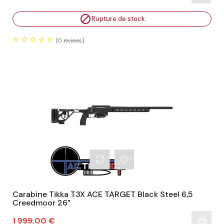

Rupture de stock
(0
reviews)
Carabine Tikka T3X ACE TARGET Black Steel 6,5
Creedmoor 26"
Prix
1 999,00 €