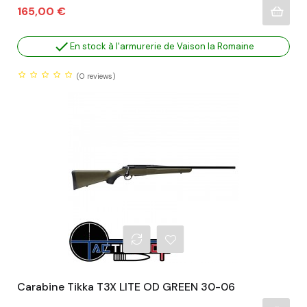
Prix
165,00 €

En stock à l'armurerie de Vaison la Romaine
(0
reviews)
Carabine Tikka T3X LITE OD GREEN 30-06