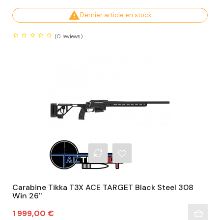

Dernier article en stock
(0
reviews)
Carabine Tikka T3X ACE TARGET Black Steel 308
Win 26''
Prix
1 999,00 €