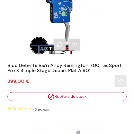
Bloc Détente Bix'n Andy Remington 700 TacSport
Pro X Simple Stage Départ Plat À 90°
Prix
399,00 €

Rupture de stock
(0
reviews)