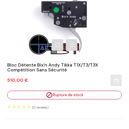
Bloc Détente Bix'n Andy Tikka T1X/T3/T3X
Compétition Sans Sécurité
Prix
510,00 €

Rupture de stock
(0
reviews)