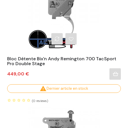
Bloc Détente Bix'n Andy Remington 700 TacSport
Pro Double Stage
Prix
449,00 €

Dernier article en stock
(0
reviews)