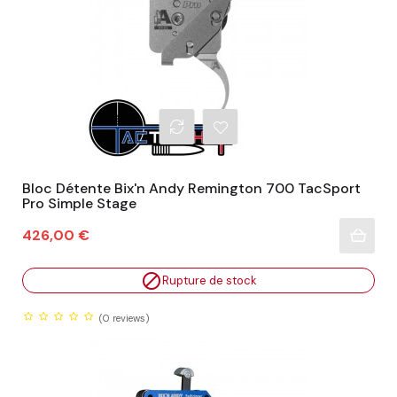
Bloc Détente Bix'n Andy Remington 700 TacSport
Pro Simple Stage
Prix
426,00 €

Rupture de stock
(0
reviews)