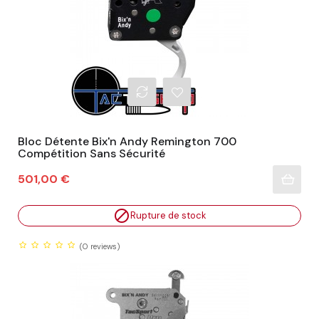
Bloc Détente Bix'n Andy Remington 700
Compétition Sans Sécurité
Prix
501,00 €

Rupture de stock
(0
reviews)