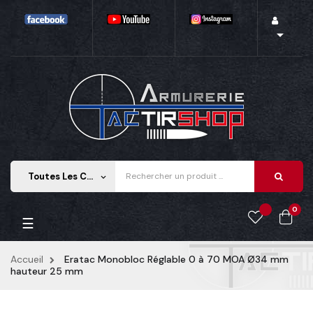

Toutes Les Catégories
keyboard_arrow_down
0
Basculer
☰
la
navigation
Accueil
Eratac Monobloc Réglable 0 à 70 MOA Ø34 mm
hauteur 25 mm