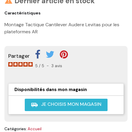
Dernier article en stock

Caractéristiques
Montage Tactique Cantilever Audere Levitas pour les
plateformes AR
Partager
5
/
5
-
3
avis
Disponibilités dans mon magasin
JE CHOISIS MON MAGASIN
airport_shuttle
Catégories:
Accueil