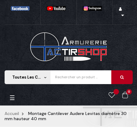

Toutes Les Catégories
keyboard_arrow_down
0
Basculer la navigation
☰
Accueil
Montage Cantilever Audere Levitas diamètre 30
mm hauteur 40 mm