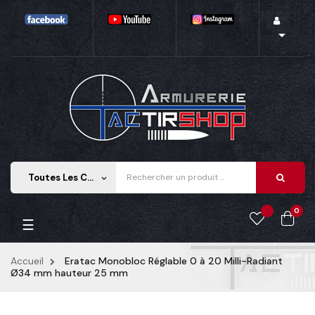

Toutes Les Catégories
keyboard_arrow_down
0
Basculer
☰
la
navigation
Accueil
Eratac Monobloc Réglable 0 à 20 Milli-Radiant
Ø34 mm hauteur 25 mm