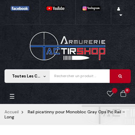

Toutes Les Catégories
keyboard_arrow_down
0
Basculer la navigation
☰
Accueil
Rail picatinny pour Monobloc Gray Ops Pic Rail –
Long