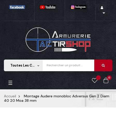

Toutes Les Catégories
keyboard_arrow_down
0
Basculer
☰
la
navigation
Accueil
Montage Audere monobloc Adversus Gen 2 Diam
40 20 Moa 38 mm