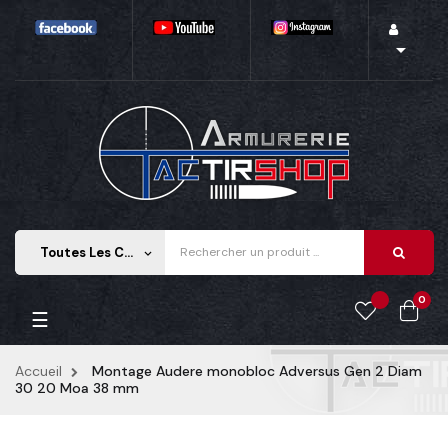

Toutes Les Catégories
keyboard_arrow_down
0
Basculer la navigation
☰
Accueil
Montage Audere monobloc Adversus Gen 2 Diam
30 20 Moa 38 mm