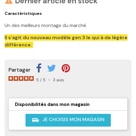
Dernier article en stock

Caractéristiques
Un des meilleurs montage du marché.
Il s'agit du nouveau modèle gen 3 le qui à de légère
différence.
Partager
5
/
5
-
3
avis
Disponibilités dans mon magasin
JE CHOISIS MON MAGASIN
airport_shuttle