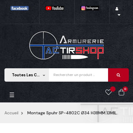

Toutes Les Catégories
keyboard_arrow_down
0
Basculer la navigation
☰
Accueil
Montage Spuhr SP-4802C Ø34 H38MM 13MIL