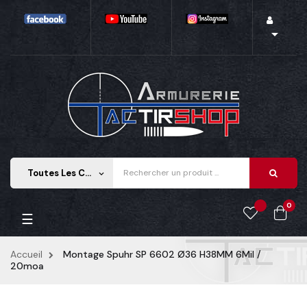

Toutes Les Catégories
keyboard_arrow_down
0
Basculer
☰
la
navigation
Accueil
Montage Spuhr SP 6602 Ø36 H38MM 6Mil /
20moa