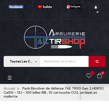

Toutes Les Catégories
keyboard_arrow_down
0
Basculer
☰
la
navigation
Accueil
Pack Révolver de défense T4E TR50 Gen 2 HDR50
Cal50 - 13J - 100 billes RIB , 10 cartouche CO2, un laser et
mallette