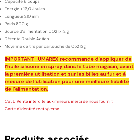
Capacité 6 coups
Energie < 16,0 Joules
Longueur 210 mm
Poids 800 g
Source d'alimentation CO2 1x 12 g
Détente Double Action
Moyenne de tirs par cartouche de Co2 12g
IMPORTANT : UMAREX recommande d'appliquer de
l'huile silicone en spray dans le tube magasin, avant
la première utilisation et sur les billes au fur et à
mesure de l'utilisation pour une meilleure fiabilité
de l'alimentation.
Cat D Vente interdite aux mineurs merci de nous fournir:
Carte d'identité recto/verso
Produits associés