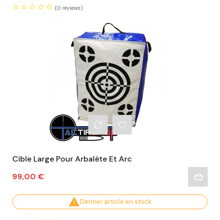
(0
reviews)
Cible Large Pour Arbalète Et Arc
Prix
99,00 €

Dernier article en stock