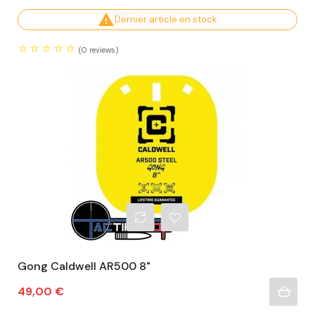

Dernier article en stock
(0
reviews)
Gong Caldwell AR500 8"
Prix
49,00 €