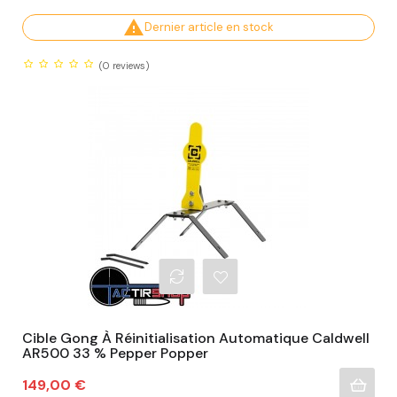

Dernier article en stock
(0
reviews)
Cible Gong À Réinitialisation Automatique Caldwell
AR500 33 % Pepper Popper
Prix
149,00 €