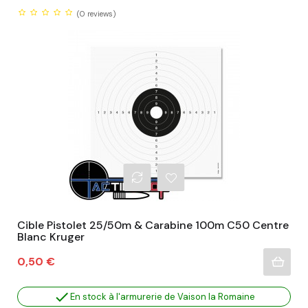
(0
reviews)
Cible Pistolet 25/50m & Carabine 100m C50 Centre
Blanc Kruger
Prix
0,50 €

En stock à l'armurerie de Vaison la Romaine