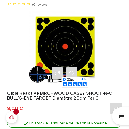
(0
reviews)
Cible Réactive BIRCHWOOD CASEY SHOOT•N•C
BULL’S-EYE TARGET Diamètre 20cm Par 6
Prix
8,00 €
st

En stock à l'armurerie de Vaison la Romaine