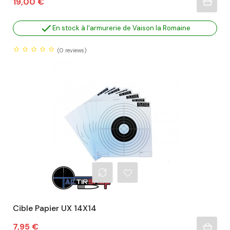
Prix
19,00 €

En stock à l'armurerie de Vaison la Romaine
(0
reviews)
Cible Papier UX 14X14
Prix
7,95 €