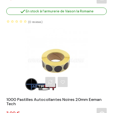

En stock à l'armurerie de Vaison la Romaine
(0
reviews)
1000 Pastilles Autocollantes Noires 20mm Eeman
Tech
Prix
3,00 €