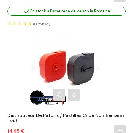

En stock à l'armurerie de Vaison la Romaine
(0
reviews)
Distributeur De Patchs / Pastilles Cilbe Noir Eemann
Tech
Prix
14,95 €