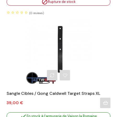

Rupture de stock
(0
reviews)
Sangle Cibles / Gong Caldwell Target Straps XL
Prix
39,00 €

En stock à l'armurerie de Vaison la Romaine