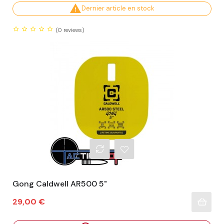

Dernier article en stock
(0
reviews)
Gong Caldwell AR500 5"
Prix
29,00 €