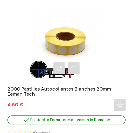
2000 Pastilles Autocollantes Blanches 20mm
Eeman Tech
Prix
4,50 €

En stock à l'armurerie de Vaison la Romaine
(0
reviews)