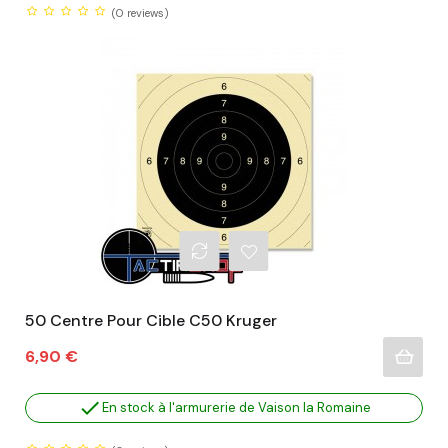
(0
reviews)
50 Centre Pour Cible C50 Kruger
Prix
6,90 €

En stock à l'armurerie de Vaison la Romaine