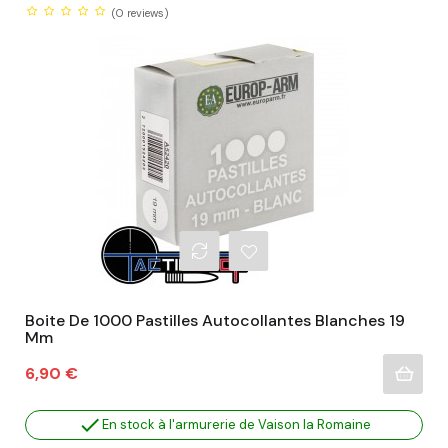
(0
reviews)
Boite De 1000 Pastilles Autocollantes Blanches 19
Mm
Prix
6,90 €

En stock à l'armurerie de Vaison la Romaine