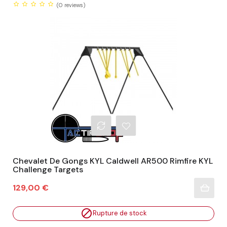
(0
reviews)
Chevalet De Gongs KYL Caldwell AR500 Rimfire KYL
Challenge Targets
Prix
129,00 €

Rupture de stock