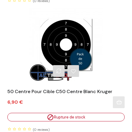
(0
reviews)
50 Centre Pour Cible C50 Centre Blanc Kruger
Prix
6,90 €

Rupture de stock
(0
reviews)