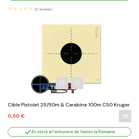
(0
reviews)
Cible Pistolet 25/50m & Carabine 100m C50 Kruger
Prix
0,50 €

En stock à l'armurerie de Vaison la Romaine