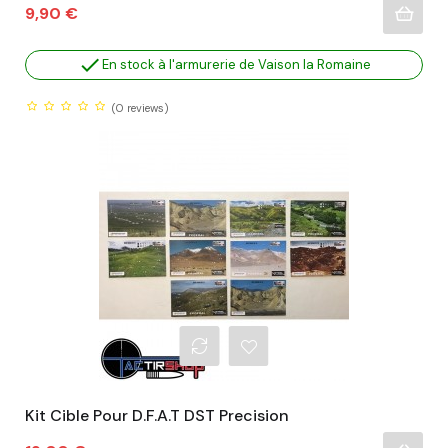
Prix
9,90 €

En stock à l'armurerie de Vaison la Romaine
(0
reviews)
Kit Cible Pour D.F.A.T DST Precision