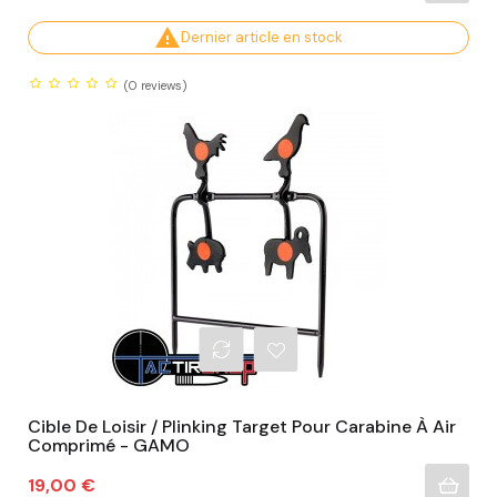

Dernier article en stock
(0
reviews)
Cible De Loisir / Plinking Target Pour Carabine À Air
Comprimé - GAMO
Prix
19,00 €