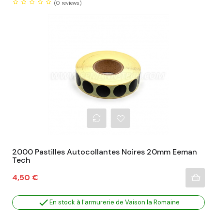
(0
reviews)
2000 Pastilles Autocollantes Noires 20mm Eeman
Tech
Prix
4,50 €

En stock à l'armurerie de Vaison la Romaine