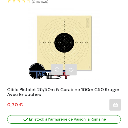
(0
reviews)
Cible Pistolet 25/50m & Carabine 100m C50 Kruger
Avec Encoches
Prix
0,70 €

En stock à l'armurerie de Vaison la Romaine