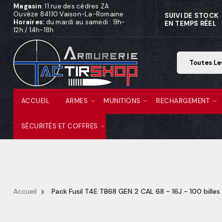
Magasin
: 11 rue des cèdres ZA
Ouvèze 84110 Vaison-La-Romaine
SUIVI DE STOCK
Horaires:
du mardi au samedi : 9h-
EN TEMPS RÉEL
12h / 14h-18h
ACCUEIL
ARMES
MUNITIONS
RECHARGEMENT
SÉCURITÉS ET COFFRES
Accueil
Pack Fusil T4E TB68 GEN 2 CAL 68 - 16J - 100 bille