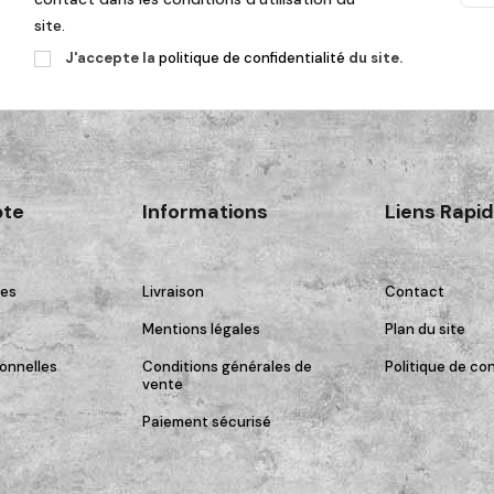
site.
J'accepte la
politique de confidentialité
du site.
te
Informations
Liens Rapi
es
Livraison
Contact
Mentions légales
Plan du site
onnelles
Conditions générales de
Politique de con
vente
Paiement sécurisé