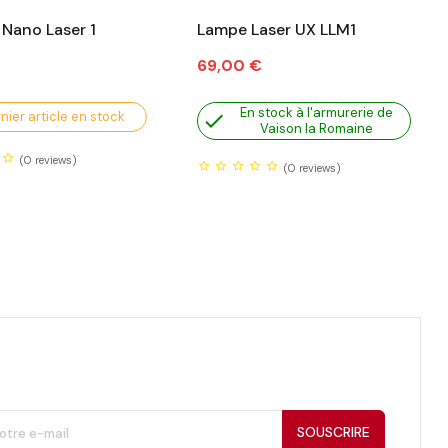
 Nano Laser 1
Lampe Laser UX LLM1
Prix
69,00 €
En stock à l'armurerie de
nier article en stock

Vaison la Romaine
(0
reviews)
(0
reviews)
SOUSCRIRE