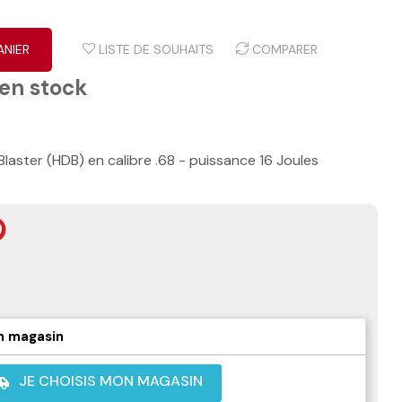
ANIER
LISTE DE SOUHAITS
COMPARER
 en stock
aster (HDB) en calibre .68 - puissance 16 Joules
n magasin
JE CHOISIS MON MAGASIN
shuttle