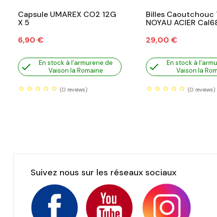
Capsule UMAREX CO2 12G
Billes Caoutchouc
X 5
NOYAU ACIER Cal68
Prix
Prix
6,90 €
29,00 €
En stock à l'armurerie de
En stock à l'armu


Vaison la Romaine
Vaison la Ro
(0
reviews)
(0
reviews)
Suivez nous sur les réseaux sociaux