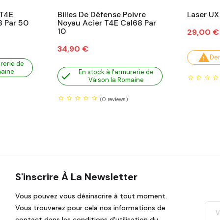
 T4E
Billes De Défense Poivre
Laser UX
 Par 50
Noyau Acier T4E Cal68 Par
10
Prix
29,00 €
Prix
34,90 €

Der
rerie de
maine
En stock à l'armurerie de

Vaison la Romaine
(0
reviews)
S'inscrire À La Newsletter
Vous pouvez vous désinscrire à tout moment.
Vous trouverez pour cela nos informations de
contact dans les conditions d'utilisation du