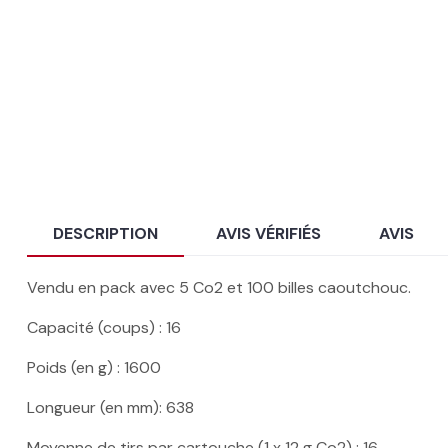
DESCRIPTION
AVIS VÉRIFIÉS
AVIS
Vendu en pack avec 5 Co2 et 100 billes caoutchouc.
Capacité (coups) : 16
Poids (en g) : 1600
Longueur (en mm): 638
Moyenne de tirs par cartouche (1 x 12 g Co2) : 16