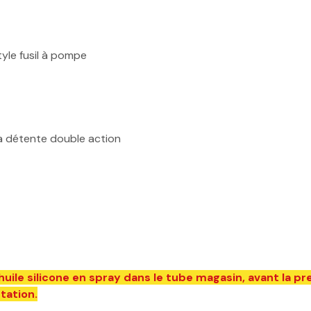
tyle fusil à pompe
la détente double action
 silicone en spray dans le tube magasin, avant la premi
ntation.