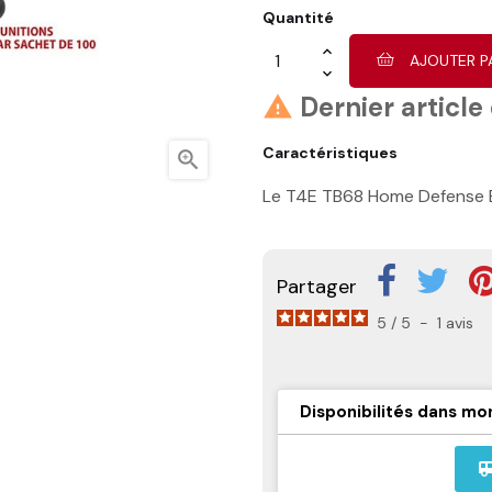
Quantité
AJOUTER P
Dernier article

Caractéristiques

Le T4E TB68 Home Defense Bl
Partager
5
/
5
-
1
avis
Disponibilités dans mo
airport_