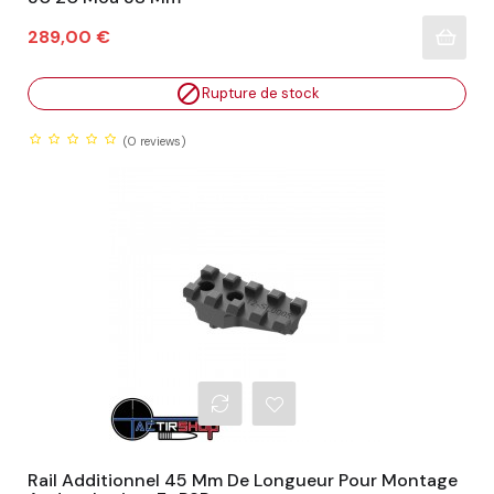
Prix
289,00 €

Rupture de stock
(0
reviews)
Rail Additionnel 45 Mm De Longueur Pour Montage