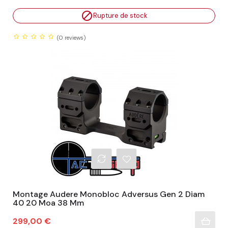

Rupture de stock
(0
reviews)
Montage Audere Monobloc Adversus Gen 2 Diam
40 20 Moa 38 Mm
Prix
299,00 €