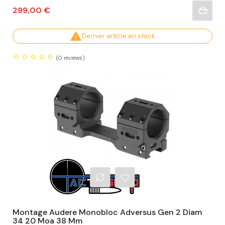
Prix
299,00 €

Dernier article en stock
(0
reviews)
Montage Audere Monobloc Adversus Gen 2 Diam
34 20 Moa 38 Mm