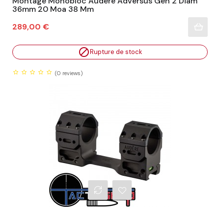
Montage Monobloc Audere Adversus Gen 2 Diam
36mm 20 Moa 38 Mm
Prix
289,00 €

Rupture de stock
(0
reviews)