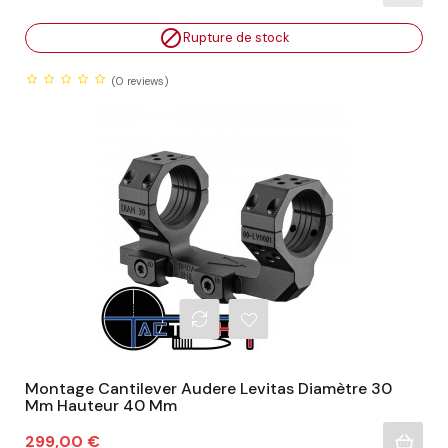

Rupture de stock
(0
reviews)
Montage Cantilever Audere Levitas Diamètre 30
Mm Hauteur 40 Mm
Prix
299,00 €