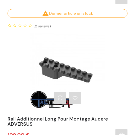

Dernier article en stock
(0
reviews)
Rail Additionnel Long Pour Montage Audere
ADVERSUS
Prix
109,00 €