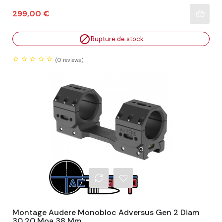
Prix
299,00 €

Rupture de stock
(0
reviews)
Montage Audere Monobloc Adversus Gen 2 Diam
30 20 Moa 38 Mm