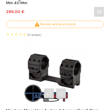
Mm 40 Mm
Prix
289,00 €

Dernier article en stock
(0
reviews)