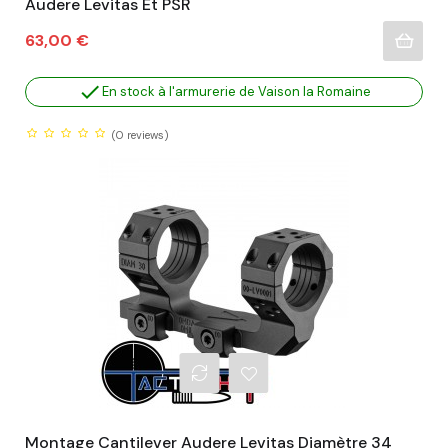
Audere Levitas Et PSR
Prix
63,00 €

En stock à l'armurerie de Vaison la Romaine
(0
reviews)
Montage Cantilever Audere Levitas Diamètre 34