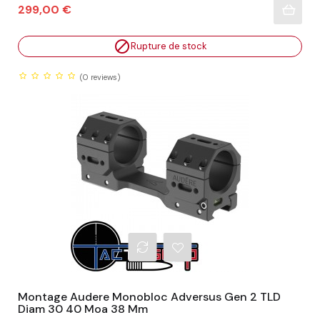
Prix
299,00 €

Rupture de stock
(0
reviews)
Montage Audere Monobloc Adversus Gen 2 TLD
Diam 30 40 Moa 38 Mm