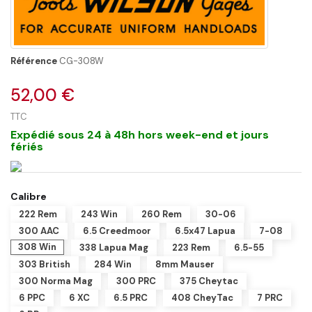
Référence
CG-308W
52,00 €
TTC
Expédié sous 24 à 48h hors week-end et jours
fériés
Calibre
222 Rem
243 Win
260 Rem
30-06
300 AAC
6.5 Creedmoor
6.5x47 Lapua
7-08
308 Win
338 Lapua Mag
223 Rem
6.5-55
303 British
284 Win
8mm Mauser
300 Norma Mag
300 PRC
375 Cheytac
6 PPC
6 XC
6.5 PRC
408 CheyTac
7 PRC