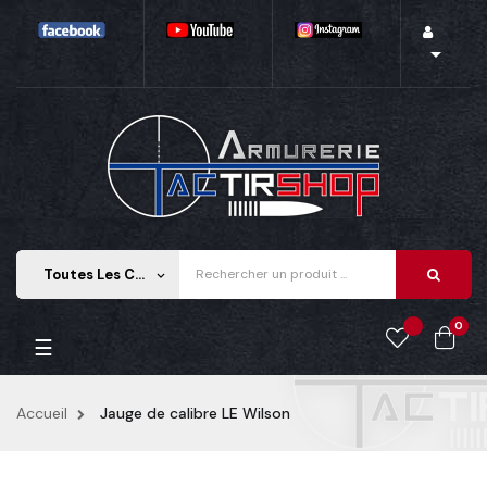

Toutes Les Catégories
keyboard_arrow_down
0
Basculer la navigation
☰
Accueil
Jauge de calibre LE Wilson