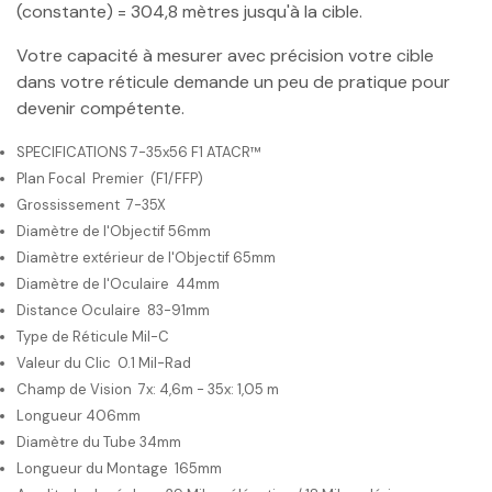
(constante) = 304,8 mètres jusqu'à la cible.
Votre capacité à mesurer avec précision votre cible
dans votre réticule demande un peu de pratique pour
devenir compétente.
SPECIFICATIONS
7-35x56 F1 ATACR™
Plan Focal
Premier (F1/FFP)
Grossissement
7-35X
Diamètre de l'Objectif 56mm
Diamètre extérieur de l'Objectif 65mm
Diamètre de l'Oculaire
44mm
Distance Oculaire
83-91mm
Type de Réticule Mil-C
Valeur du Clic 0.1 Mil-Rad
Champ de Vision
7x: 4,6m - 35x: 1,05 m
Longueur 406mm
Diamètre du Tube 34mm
Longueur du Montage
165mm