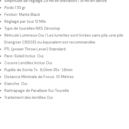
Amplitude de réglage 29 Mil en élévation / 18 Mil en dérive
Poids 1.113 gr
Finition
Matte Black
Réglage par tour
12 Mils
Type de tourelles NXS Zérostop
Réticule Lumineux Oui
 / 
Les lunettes sont livrées sans pile, une pile
Energizer CR2032 ou équivalent est recommandée.
PTL (power Throw Lever)
Standard
Pare-Soleil Inclus
Oui
Couvre Lentilles Inclus
Oui
Pupille de Sortie 7x : 6,0mm 35x : 1,6mm
Distance Minimale de Focus
10 Mètres
Etanche
Oui
Rattrapage de Parallaxe
Sur Tourelle
Traitement des lentilles
Oui