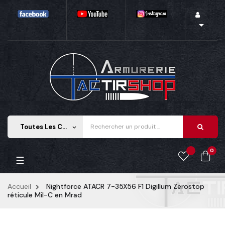

Toutes Les Catégories
keyboard_arrow_down
0
Basculer
☰
la
navigation
Accueil
Nightforce ATACR 7-35X56 F1 Digillum Zerostop
réticule Mil-C en Mrad