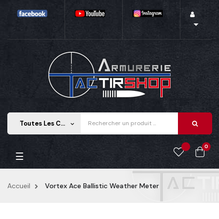

Toutes Les Catégories
keyboard_arrow_down
0
Basculer la navigation
☰
Accueil
Vortex Ace Ballistic Weather Meter