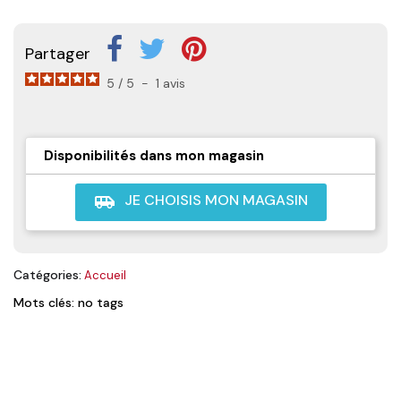
Partager
5
/
5
-
1
avis
Disponibilités dans mon magasin
JE CHOISIS MON MAGASIN
airport_shuttle
Catégories:
Accueil
Mots clés: no tags