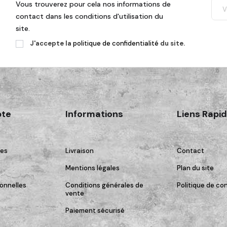
Vous trouverez pour cela nos informations de
contact dans les conditions d'utilisation du
site.
J'accepte la
politique de confidentialité
du site.
te
Informations
Liens Rapi
es
Livraison
Contact
Mentions légales
Plan du site
onnelles
Conditions générales de
Politique de con
vente
Paiement sécurisé