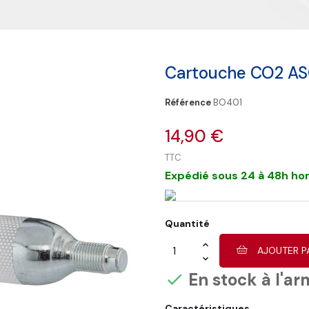
Cartouche CO2 ASG 
Référence
BO401
14,90 €
TTC
Expédié sous 24 à 48h hor
Quantité
AJOUTER P
En stock à l'ar

Caractéristiques