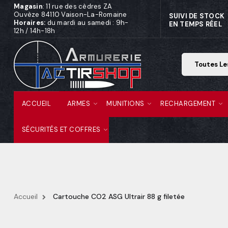
Magasin
: 11 rue des cèdres ZA
Ouvèze 84110 Vaison-La-Romaine
SUIVI DE STOCK
Horaires:
du mardi au samedi : 9h-
EN TEMPS RÉEL
12h / 14h-18h
ACCUEIL
ARMES
MUNITIONS
RECHARGEMENT
SÉCURITÉS ET COFFRES
Accueil
Cartouche CO2 ASG Ultrair 88 g filetée