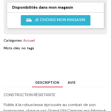
Disponibilités dans mon magasin
JE CHOISIS MON MAGASIN
airport_shuttle
Catégories:
Accueil
Mots clés: no tags
DESCRIPTION
AVIS
CONSTRUCTION RÉSISTANTE
Fidèle à la robustesse éprouvée au combat de son
homonyme, chaque sac Grand Old Canister est fabriqué