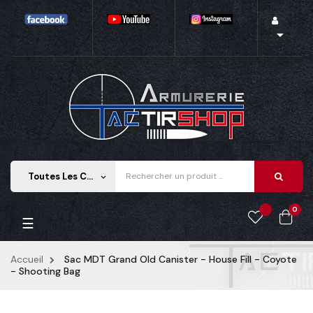

Toutes Les Catégories
keyboard_arrow_down
0
Basculer
☰
la
navigation
Accueil
Sac MDT Grand Old Canister - House Fill - Coyote
- Shooting Bag