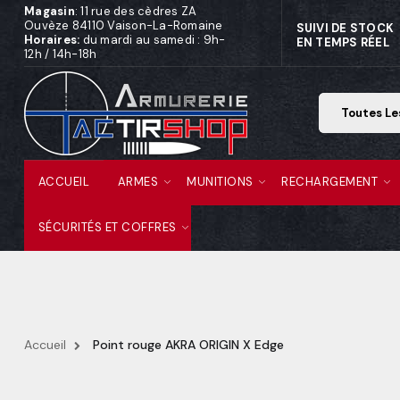
Magasin
: 11 rue des cèdres ZA
Ouvèze 84110 Vaison-La-Romaine
SUIVI DE STOCK
Horaires:
du mardi au samedi : 9h-
EN TEMPS RÉEL
12h / 14h-18h
ACCUEIL
ARMES
MUNITIONS
RECHARGEMENT
SÉCURITÉS ET COFFRES
Accueil
Point rouge AKRA ORIGIN X Edge