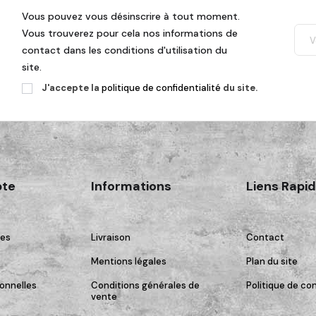
Vous pouvez vous désinscrire à tout moment.
Vous trouverez pour cela nos informations de
contact dans les conditions d'utilisation du
site.
J'accepte la
politique de confidentialité
du site.
te
Informations
Liens Rapi
es
Livraison
Contact
Mentions légales
Plan du site
onnelles
Conditions générales de
Politique de con
vente