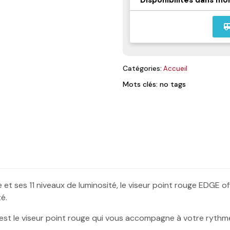
airport_
Catégories:
Accueil
Mots clés: no tags
et ses 11 niveaux de luminosité, le viseur point rouge EDGE o
té.
, c'est le viseur point rouge qui vous accompagne à votre rythm