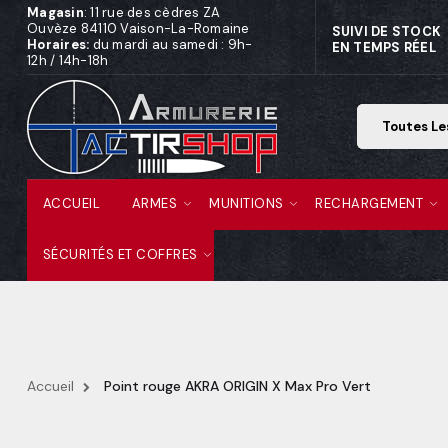
Magasin
: 11 rue des cèdres ZA
Ouvèze 84110 Vaison-La-Romaine
SUIVI DE STOCK
Horaires:
du mardi au samedi : 9h-
EN TEMPS RÉEL
12h / 14h-18h
ACCUEIL
ARMES
MUNITIONS
RECHARGEMENT
SÉCURITÉS ET COFFRES
Accueil
Point rouge AKRA ORIGIN X Max Pro Vert