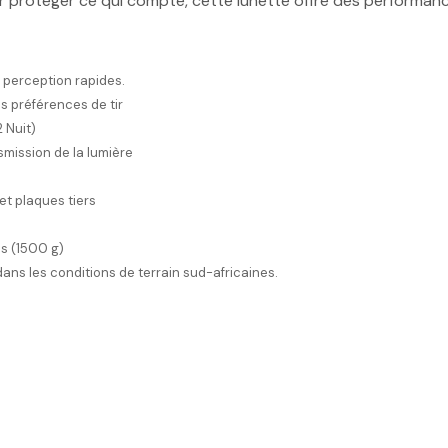
 protéger ce qui compte, cette lunette offre des performance
 perception rapides.
es préférences de tir
 Nuit)
smission de la lumière
et plaques tiers
cs (1500 g)
dans les conditions de terrain sud-africaines.