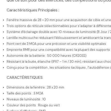
Que ce soit pour des exercices, des compétitions ou pour
Caractéristiques Principales :
Fenêtre massive de 28 × 20 mm pour une acquisition de cible et une
Trois options de réticule sélectionnables pour s'adapter à différent
Système d'éclairage double avec 10 niveaux de luminosité (8 Jour / 2
Lentille multicouche réduisant l'éblouissement et améliorant la tran
Point vert de 3 MOA pour une précision et une visibilité optimales
Empreinte RMR pour une compatibilité avec la plupart des supports 
Autonomie de la batterie : 50 000 heures (CR2032)
Résistant à la buée, étanche (IPX7 – 1 m / 30 min), résistant aux cho
Conçu pour la compétition , les situations tactiques , l'autodéfense 
CARACTÉRISTIQUES
Dimensions de la fenêtre : 28 x 20 mm
Taille des points : 3 MOA
Niveaux de luminosité : 10
Couleur des points : Rouge ou vert