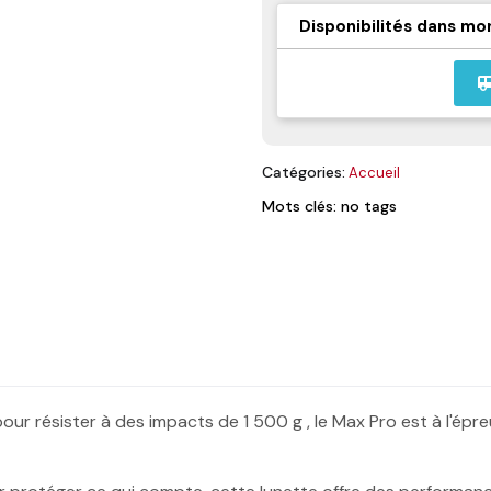
Disponibilités dans mo
airport_
Catégories:
Accueil
Mots clés: no tags
r résister à des impacts de 1 500 g , le Max Pro est à l'épreuv