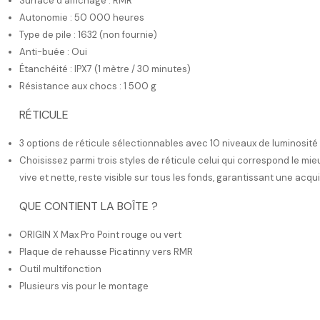
Surface d'affichage : RMR
Autonomie : 50 000 heures
Type de pile : 1632 (non fournie)
Anti-buée : Oui
Étanchéité : IPX7 (1 mètre / 30 minutes)
Résistance aux chocs : 1 500 g
RÉTICULE
3 options de réticule sélectionnables avec 10 niveaux de luminosité (8
Choisissez parmi trois styles de réticule celui qui correspond le mieu
vive et nette, reste visible sur tous les fonds, garantissant une acqui
QUE CONTIENT LA BOÎTE ?
ORIGIN X Max Pro Point rouge ou vert
Plaque de rehausse Picatinny vers RMR
Outil multifonction
Plusieurs vis pour le montage