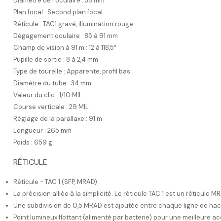
Diamètre de l’oculaire : 38 mm
Plan focal : Second plan focal
Réticule : TAC1 gravé, illumination rouge
Dégagement oculaire : 85 à 91 mm
Champ de vision à 91 m : 12 à 118,5°
Pupille de sortie : 8 à 2,4 mm
Type de tourelle : Apparente, profil bas
Diamètre du tube : 34 mm
Valeur du clic : 1/10 MIL
Course verticale : 29 MIL
Réglage de la parallaxe : 91 m
Longueur : 265 mm
Poids : 659 g
RÉTICULE
Réticule - TAC 1 (SFP, MRAD)
La précision alliée à la simplicité. Le réticule TAC 1 est un réticul
Une subdivision de 0,5 MRAD est ajoutée entre chaque ligne de hach
Point lumineux flottant (alimenté par batterie) pour une meilleure acq