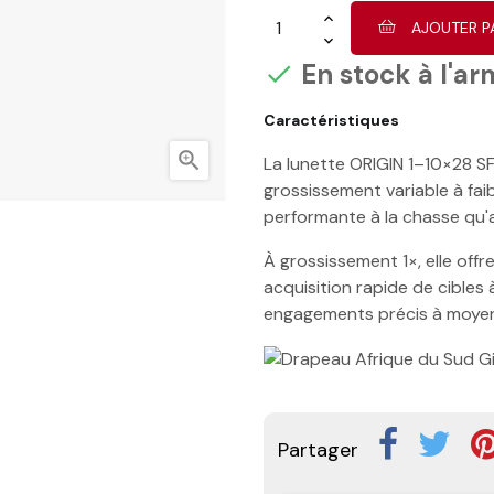
AJOUTER P
En stock à l'ar

Caractéristiques

La lunette ORIGIN 1–10×28 S
grossissement variable à fai
performante à la chasse qu'a
À grossissement 1×, elle offr
acquisition rapide de cibles
engagements précis à moyen
Partager