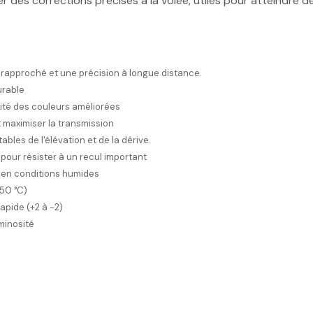
des corrections précises à la volée, utiles pour atteindre de
 rapproché et une précision à longue distance.
urable
élité des couleurs améliorées
 maximiser la transmission
bles de l'élévation et de la dérive.
our résister à un recul important
in en conditions humides
+50 °C)
apide (+2 à −2)
uminosité