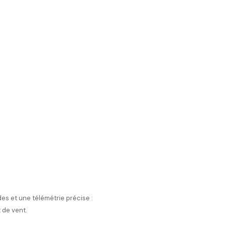
des et une télémétrie précise :
 de vent.