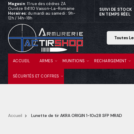
Magasin
: 11 rue des cèdres ZA
Ouvèze 84110 Vaison-La-Romaine
SUIVI DE STOCK
Horaires:
du mardi au samedi : 9h-
EN TEMPS RÉEL
12h / 14h-18h
ACCUEIL
ARMES
MUNITIONS
RECHARGEMENT
SÉCURITÉS ET COFFRES
Accueil
Lunette de tir AKRA ORIGIN 1-10x28 SFP MRAD