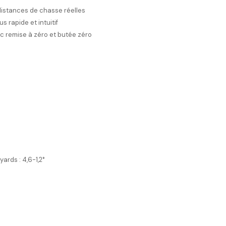
distances de chasse réelles
s rapide et intuitif
ec remise à zéro et butée zéro
yards : 4,6-1,2°