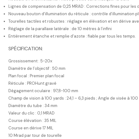
Lignes de compensation de 0,25 MRAD : Corrections fines pour les 
Nouveau bouton d'illumination du réticule : contrôle d'illumination plu
Tourelles tactiles et robustes : réglage en élévation et en dérive av
Réglage de la parallaxe latérale : de 10 mètres à l’infini
Entièrement étanche et remplie d'azote : fiable par tous les temps.
SPÉCIFICATION:
Grossissement : 5-20x
Diamètre de l’objectif : 50 mm
Plan focal : Premier plan focal
Réticule : PROHunt gravé
Dégagement oculaire : 97,8-100 mm
Champ de vision à 100 yards : 24,1 – 6,3 pieds ; Angle de visée à 100 
Diamètre du tube : 34 mm
Valeur du clic : 0,1 MRAD
Course élévation : 35 MIL
Course en dérive 17 MIL
10 Mrad par tour de tourelle