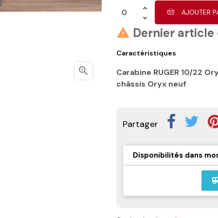
AJOUTER P
Dernier article

Caractéristiques

Carabine RUGER 10/22 Oryx
châssis Oryx neuf
Partager
Disponibilités dans mo
airport_