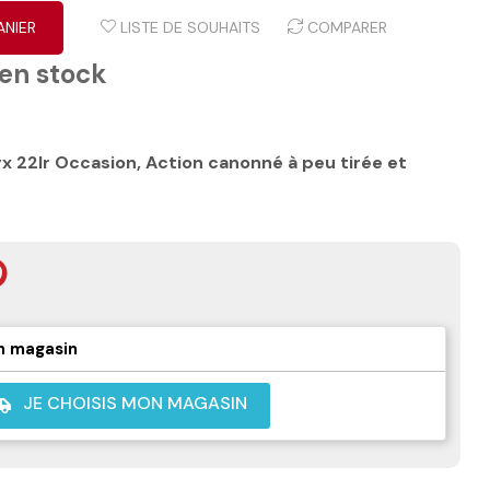
ANIER
LISTE DE SOUHAITS
COMPARER
 en stock
 22lr Occasion, Action canonné à peu tirée et
n magasin
JE CHOISIS MON MAGASIN
shuttle