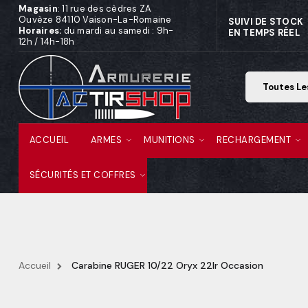
Magasin
: 11 rue des cèdres ZA
Ouvèze 84110 Vaison-La-Romaine
SUIVI DE STOCK
Horaires:
du mardi au samedi : 9h-
EN TEMPS RÉEL
12h / 14h-18h
ACCUEIL
ARMES
MUNITIONS
RECHARGEMENT
SÉCURITÉS ET COFFRES
Accueil
Carabine RUGER 10/22 Oryx 22lr Occasion