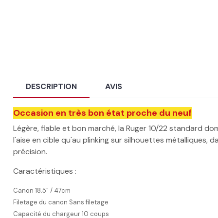
DESCRIPTION
AVIS
Occasion en très bon état proche du neuf
Légère, fiable et bon marché, la Ruger 10/22 standard domi
l'aise en cible qu'au plinking sur silhouettes métalliques,
précision.
Caractéristiques :
Canon 18.5" / 47cm
Filetage du canon Sans filetage
Capacité du chargeur 10 coups