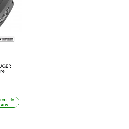
RUGER
ire
s
rerie de
maine