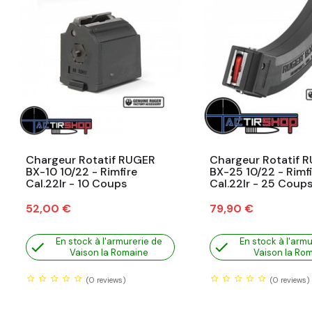
Chargeur Rotatif RUGER
Chargeur Rotatif 
BX-10 10/22 - Rimfire
BX-25 10/22 - Rimf
Cal.22lr - 10 Coups
Cal.22lr - 25 Coup
Prix
Prix
52,00 €
79,90 €
En stock à l'armurerie de
En stock à l'armu


Vaison la Romaine
Vaison la Ro
(0
reviews)
(0
reviews)