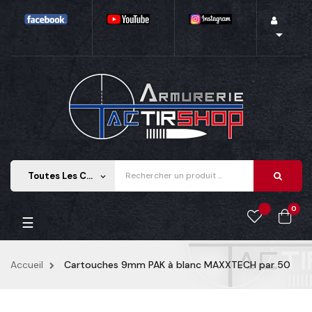

Toutes Les Catégories
keyboard_arrow_down
0
Basculer
☰
la
navigation
Accueil
Cartouches 9mm PAK à blanc MAXXTECH par 50