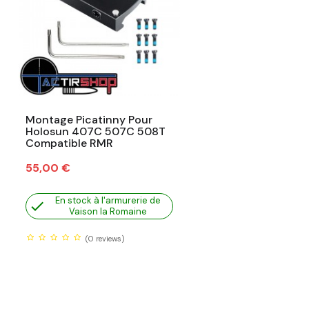
Montage Picatinny Pour
Holosun 407C 507C 508T
Compatible RMR
Prix
55,00 €
En stock à l'armurerie de

Vaison la Romaine
(0
reviews)