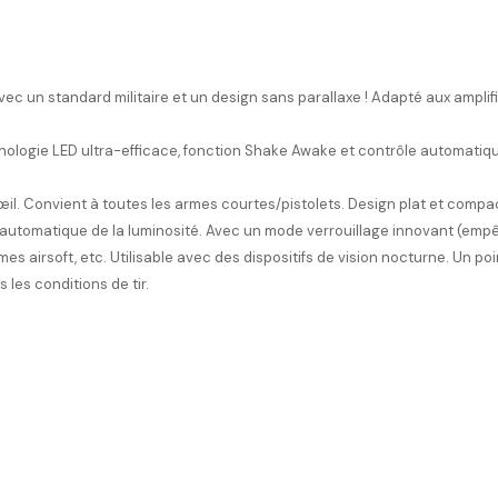
avec un standard militaire et un design sans parallaxe ! Adapté aux amplif
nologie LED ultra-efficace, fonction Shake Awake et contrôle automatiq
'œil. Convient à toutes les armes courtes/pistolets. Design plat et compact,
ge automatique de la luminosité. Avec un mode verrouillage innovant (e
mes airsoft, etc. Utilisable avec des dispositifs de vision nocturne. Un po
 les conditions de tir.