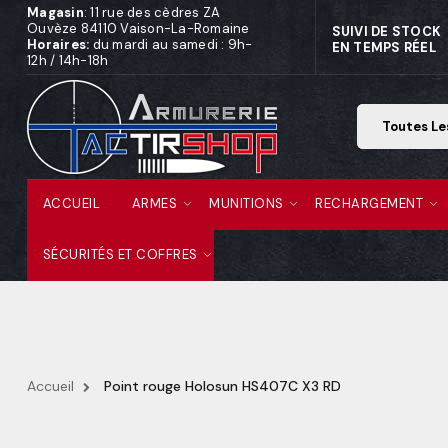
Magasin
: 11 rue des cèdres ZA
Ouvèze 84110 Vaison-La-Romaine
SUIVI DE STOCK
Horaires:
du mardi au samedi : 9h-
EN TEMPS RÉEL
12h / 14h-18h
ACCUEIL
ARMES
MUNITIONS
RECHARGEMENT
SÉCURITÉS ET COFFRES
Accueil
Point rouge Holosun HS407C X3 RD