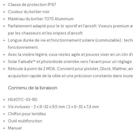
Classe de protection IP 67
Couleur du boîtier noir
Matériau du boîtier 7075 Aluminium
Parfaitement adapté pour le tir sportif et l'airsoft. Viseurs premium 
par les chasseurs et les snipers d'airsoft.
Longue durée de vie et fonctionnement solaire (commutable) : tech
fonctionnement.
Avec la visière légère, vous restez agile et pouvez viser en un clin d
Solar Failsafe™ et photodiode orientée vers l'avant pour un régla
Réticule à point de 2 MOA. Convient pour pistolet, Glock, Walther, ar
acquisition rapide de la cible et une précision constante dans toutes
Contenu de la livraison
HS407C-X3-RD
Vis incluses - 2 x 6-32 x 9,5 mm / 2 x 6-32 x 7,4 mm
Chiffon pour lentilles
Outil multifonction
Manuel