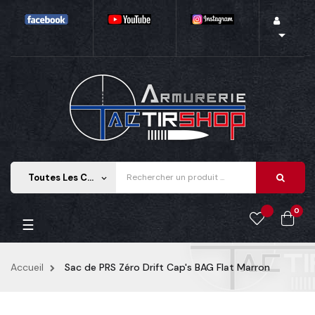

Toutes Les Catégories
keyboard_arrow_down
0
Basculer
☰
la
navigation
Accueil
Sac de PRS Zéro Drift Cap's BAG Flat Marron